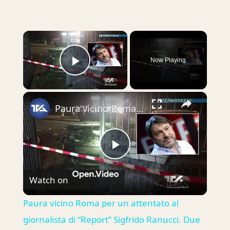
×
Now Playing
Play Video
×
Paura vicino Roma per un attentato al giornalista di “Report” Sigfrido Ranucci. Due bombe fanno salt
Play
Watch on
Video
Paura vicino Roma per un attentato al
giornalista di “Report” Sigfrido Ranucci. Due