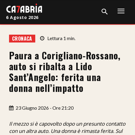
6 Agosto 2026
Home
CRONACA
Lettura
1
min.
Cronaca
Paura a Corigliano-Rossano,
Giudiziaria
auto si ribalta a Lido
Politica
Sant’Angelo: ferita una
donna nell’impatto
Sport
Attualità
23 Giugno 2026 - Ore 21:20
Sanità
Il mezzo si è capovolto dopo un presunto contatto
Economia
con un altra auto. Una donna è rimasta ferita. Sul