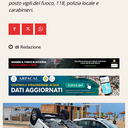
posto vigili del fuoco, 118, polizia locale e
Ita-Mondo
carabinieri.
C7 Play
We Calabria
Mix Zone
Redazione