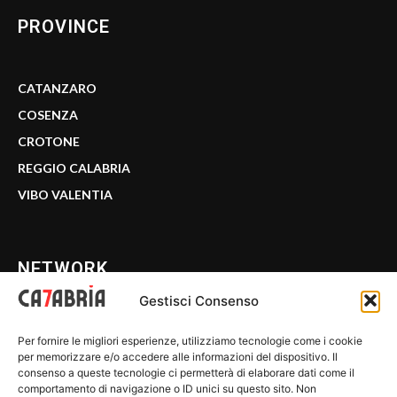
PROVINCE
CATANZARO
COSENZA
CROTONE
REGGIO CALABRIA
VIBO VALENTIA
NETWORK
Gestisci Consenso
CALABRIA 7
Per fornire le migliori esperienze, utilizziamo tecnologie come i cookie
WE CALABRIA
per memorizzare e/o accedere alle informazioni del dispositivo. Il
consenso a queste tecnologie ci permetterà di elaborare dati come il
C7 PLAY
comportamento di navigazione o ID unici su questo sito. Non