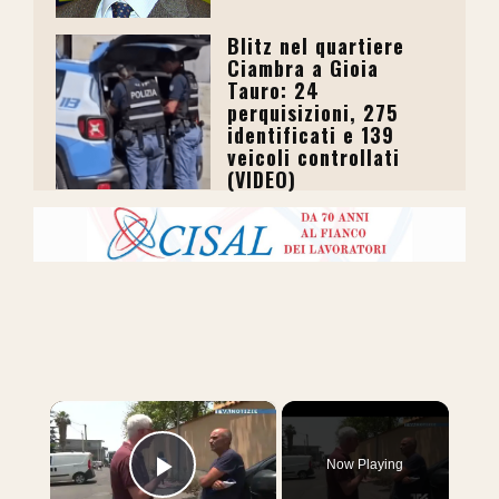
Blitz nel quartiere
Ciambra a Gioia
Tauro: 24
perquisizioni, 275
identificati e 139
veicoli controllati
(VIDEO)
×
Now Playing
Play Video