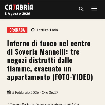
8 Agosto 2026
Home
CRONACA
Lettura
1
min.
Cronaca
Inferno di fuoco nel centro
Giudiziaria
di Soveria Mannelli: tre
Politica
negozi distrutti dalle
fiamme, evacuato un
Sport
appartamento (FOTO-VIDEO)
Attualità
Sanità
5 Febbraio 2026 - Ore 06:17
Economia
L'incendio ha interessato alcune attività