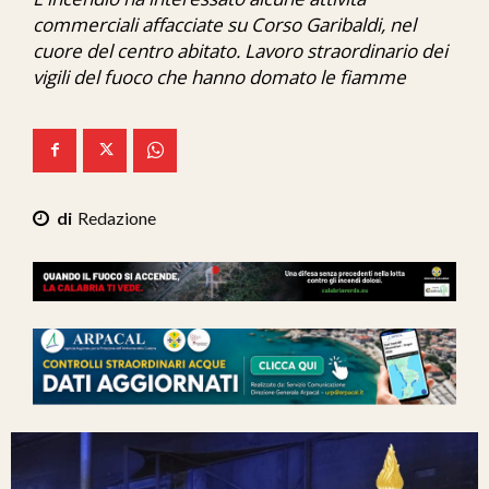
Ita-Mondo
commerciali affacciate su Corso Garibaldi, nel
cuore del centro abitato. Lavoro straordinario dei
C7 Play
vigili del fuoco che hanno domato le fiamme
We Calabria
Mix Zone
Redazione