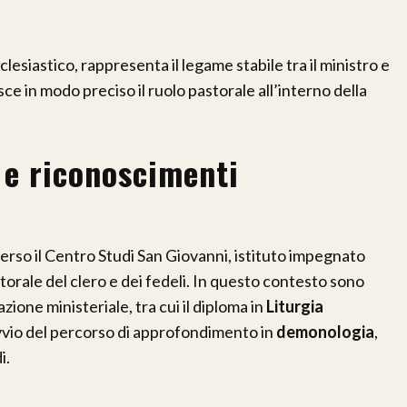
esiastico, rappresenta il legame stabile tra il ministro e
ce in modo preciso il ruolo pastorale all’interno della
 e riconoscimenti
erso il Centro Studi San Giovanni, istituto impegnato
storale del clero e dei fedeli. In questo contesto sono
mazione ministeriale, tra cui il diploma in
Liturgia
’avvio del percorso di approfondimento in
demonologia
,
i.