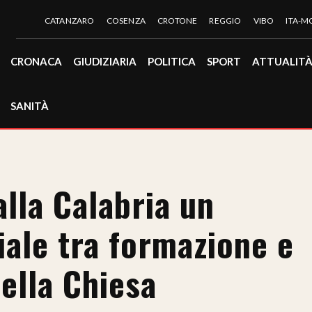
CATANZARO
COSENZA
CROTONE
REGGIO
VIBO
ITA-
CRONACA
GIUDIZIARIA
POLITICA
SPORT
ATTUALIT
SANITÀ
lla Calabria un
iale tra formazione e
ella Chiesa