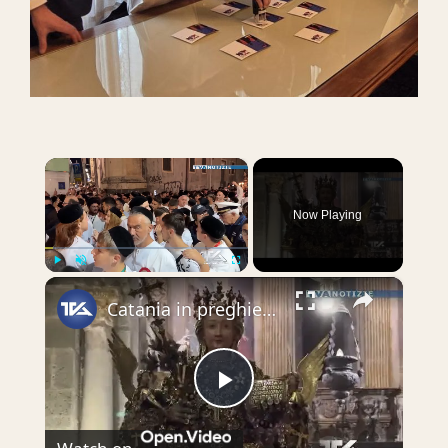
×
Now Playing
×
Play
Unmute
Fullscreen
Catania in preghiera per Sant’Agata: folla di fedeli per l’899° anniversario del ritorno delle reliq
Play