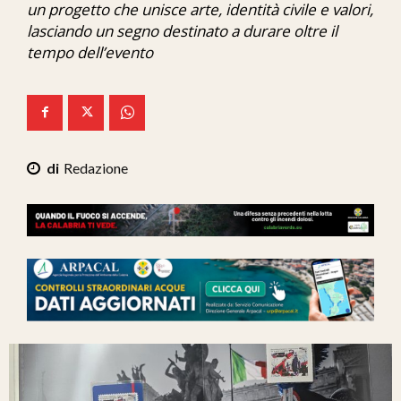
un progetto che unisce arte, identità civile e valori,
Ita-Mondo
lasciando un segno destinato a durare oltre il
tempo dell’evento
C7 Play
We Calabria
Mix Zone
Redazione