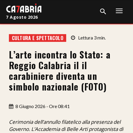
7 Agosto 2026
Home
CULTURA E SPETTACOLO
Lettura
3
min.
Cronaca
L’arte incontra lo Stato: a
Giudiziaria
Reggio Calabria il il
Politica
carabiniere diventa un
simbolo nazionale (FOTO)
Sport
Attualità
8 Giugno 2026 - Ore 08:41
Sanità
Cerimonia dell’annullo filatelico alla presenza del
Economia
Governo. L’Accademia di Belle Arti protagonista di