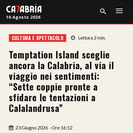
10 Agosto 2026
Home
CULTURA E SPETTACOLO
Lettura
2
min.
Cronaca
Temptation Island sceglie
Giudiziaria
ancora la Calabria, al via il
Politica
viaggio nei sentimenti:
“Sette coppie pronte a
Sport
sfidare le tentazioni a
Attualità
Calalandrusa”
Sanità
Economia
23 Giugno 2026 - Ore 16:12