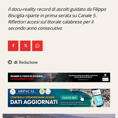
Ita-Mondo
Il docu-reality record di ascolti guidato da Filippo
Bisciglia riparte in prima serata su Canale 5.
C7 Play
Riflettori accesi sul litorale calabrese per il
We Calabria
secondo anno consecutivo
Mix Zone
Redazione