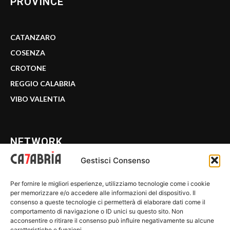
PROVINCE
CATANZARO
COSENZA
CROTONE
REGGIO CALABRIA
VIBO VALENTIA
NETWORK
Gestisci Consenso
CALABRIA 7
Per fornire le migliori esperienze, utilizziamo tecnologie come i cookie
WE CALABRIA
per memorizzare e/o accedere alle informazioni del dispositivo. Il
consenso a queste tecnologie ci permetterà di elaborare dati come il
C7 PLAY
comportamento di navigazione o ID unici su questo sito. Non
acconsentire o ritirare il consenso può influire negativamente su alcune
MIX ZONE
caratteristiche e funzioni.