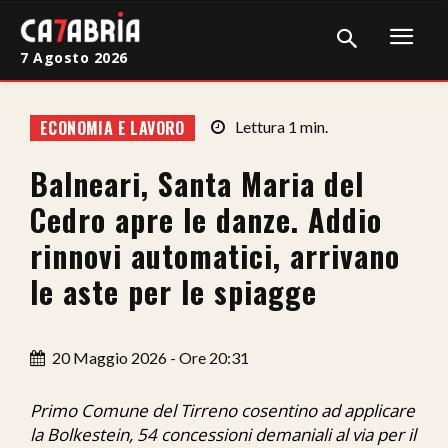
7 Agosto 2026
Home
ECONOMIA E LAVORO
Lettura
1
min.
Cronaca
Balneari, Santa Maria del
Giudiziaria
Cedro apre le danze. Addio
Politica
rinnovi automatici, arrivano
le aste per le spiagge
Sport
Attualità
20 Maggio 2026 - Ore 20:31
Sanità
Primo Comune del Tirreno cosentino ad applicare
Economia
la Bolkestein, 54 concessioni demaniali al via per il