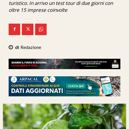
turistico. In arrivo un test tour di due giorni con
Ita-Mondo
oltre 15 imprese coinvolte
C7 Play
We Calabria
Mix Zone
Redazione