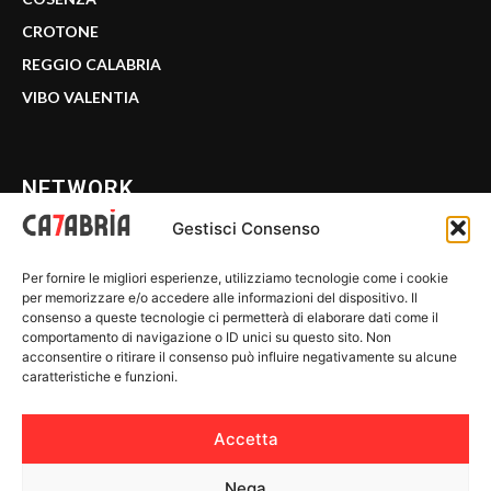
CROTONE
REGGIO CALABRIA
VIBO VALENTIA
NETWORK
Gestisci Consenso
CALABRIA 7
Per fornire le migliori esperienze, utilizziamo tecnologie come i cookie
WE CALABRIA
per memorizzare e/o accedere alle informazioni del dispositivo. Il
consenso a queste tecnologie ci permetterà di elaborare dati come il
C7 PLAY
comportamento di navigazione o ID unici su questo sito. Non
acconsentire o ritirare il consenso può influire negativamente su alcune
MIX ZONE
caratteristiche e funzioni.
INSIDER 24
Accetta
Nega