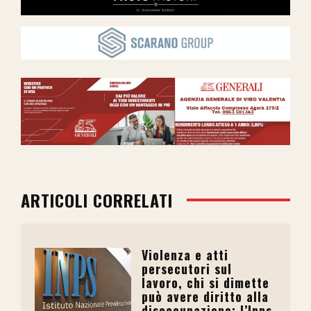
ARTICOLI CORRELATI
Violenza e atti
persecutori sul
lavoro, chi si dimette
può avere diritto alla
disoccupazione: l’Inps