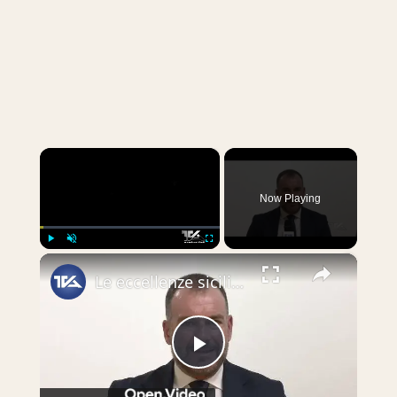
×
Now Playing
×
Play
Unmute
Fullscreen
Le eccellenze siciliane al Macfrut 2025
Play