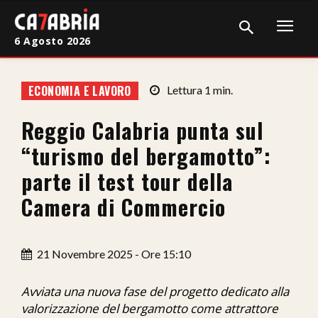
6 Agosto 2026
Home
ECONOMIA E LAVORO
Lettura
1
min.
Cronaca
Reggio Calabria punta sul
Giudiziaria
“turismo del bergamotto”:
Politica
parte il test tour della
Camera di Commercio
Sport
Attualità
21 Novembre 2025 - Ore 15:10
Sanità
Avviata una nuova fase del progetto dedicato alla
Economia
valorizzazione del bergamotto come attrattore