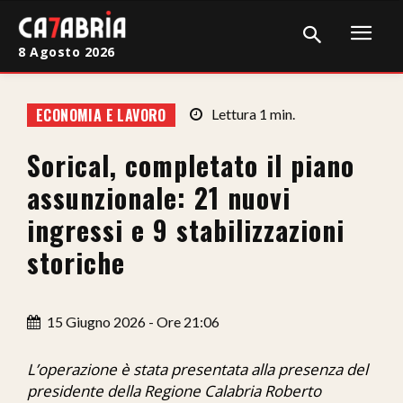
8 Agosto 2026
Home
ECONOMIA E LAVORO
Lettura
1
min.
Cronaca
Sorical, completato il piano
Giudiziaria
assunzionale: 21 nuovi
Politica
ingressi e 9 stabilizzazioni
storiche
Sport
Attualità
15 Giugno 2026 - Ore 21:06
Sanità
L’operazione è stata presentata alla presenza del
Economia
presidente della Regione Calabria Roberto