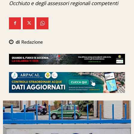
Occhiuto e degli assessori regionali competenti
Ita-Mondo
C7 Play
We Calabria
Redazione
Mix Zone