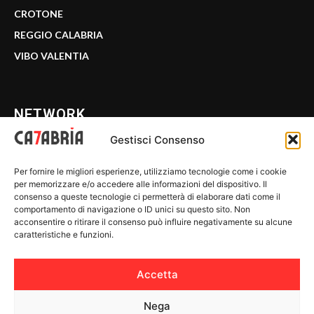
CROTONE
REGGIO CALABRIA
VIBO VALENTIA
NETWORK
Gestisci Consenso
CALABRIA 7
Per fornire le migliori esperienze, utilizziamo tecnologie come i cookie
WE CALABRIA
per memorizzare e/o accedere alle informazioni del dispositivo. Il
consenso a queste tecnologie ci permetterà di elaborare dati come il
C7 PLAY
comportamento di navigazione o ID unici su questo sito. Non
acconsentire o ritirare il consenso può influire negativamente su alcune
MIX ZONE
caratteristiche e funzioni.
INSIDER 24
Accetta
Nega