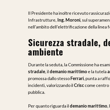
Il Presidente ha inoltre ricevuto rassicura
Infrastrutture,
Ing. Moroni
, sul superament
nell’ambito dell’elettrificazione della linea f
Sicurezza stradale, 
ambiente
Durante la seduta, la Commissione ha esami
stradale
, il
demanio marittimo
e la tutela
a
promossa dallo stesso
Ferrari
, punta a raff
incidenti, valorizzando il
Crisc
come centro d
pubblica.
Per quanto riguarda il
demanio marittimo
,