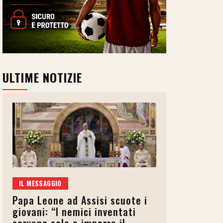
ULTIME NOTIZIE
IL MESSAGGIO
Papa Leone ad Assisi scuote i
giovani: “I nemici inventati