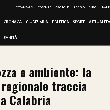
CATANZARO
COSENZA
CROTONE
REGGIO
VIBO
ITA-
CRONACA
GIUDIZIARIA
POLITICA
SPORT
ATTUALIT
SANITÀ
ezza e ambiente: la
regionale traccia
a Calabria