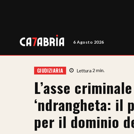
6 Agosto 2026
GIUDIZIARIA
Lettura
2
min.
L’asse criminale 
‘ndrangheta: il 
per il dominio d