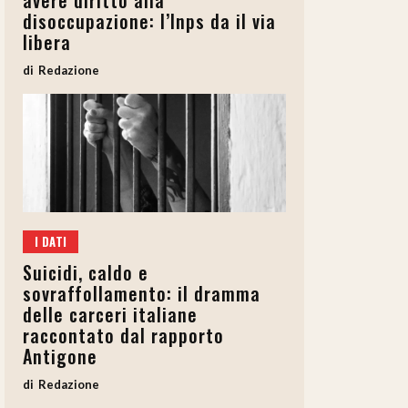
avere diritto alla
disoccupazione: l’Inps da il via
libera
Redazione
I DATI
Suicidi, caldo e
sovraffollamento: il dramma
delle carceri italiane
raccontato dal rapporto
Antigone
Redazione