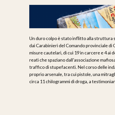
Un duro colpo è stato inflitto alla struttura
dai Carabinieri del Comando provinciale di C
misure cautelari, di cui 19 in carcere e 4 ai d
reati che spaziano dall’associazione mafiosa a
traffico di stupefacenti. Nel corso delle in
proprio arsenale, tra cui pistole, una mitrag
circa 11 chilogrammi di droga, a testimonian