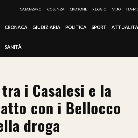
CATANZARO
COSENZA
CROTONE
REGGIO
VIBO
ITA-
CRONACA
GIUDIZIARIA
POLITICA
SPORT
ATTUALIT
SANITÀ
tra i Casalesi e la
patto con i Bellocco
ella droga