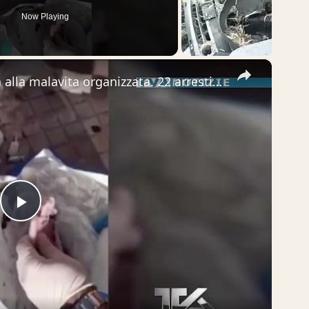
Now Playing
×
Catania. Duro colpo della Polizia alla malavita organizzata. 22 arresti. Droga e telefonini in carce
Play
Video