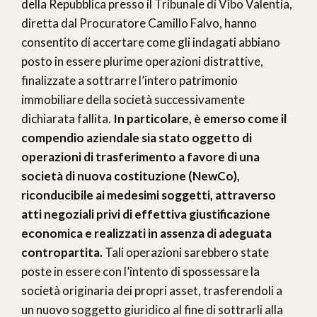
della Repubblica presso il Tribunale di Vibo Valentia,
diretta dal Procuratore Camillo Falvo, hanno
consentito di accertare come gli indagati abbiano
posto in essere plurime operazioni distrattive,
finalizzate a sottrarre l’intero patrimonio
immobiliare della società successivamente
dichiarata fallita.
In particolare, è emerso come il
compendio aziendale sia stato oggetto di
operazioni di trasferimento a favore di una
società di nuova costituzione (NewCo),
riconducibile ai medesimi soggetti, attraverso
atti negoziali privi di effettiva giustificazione
economica e realizzati in assenza di adeguata
contropartita.
Tali operazioni sarebbero state
poste in essere con l’intento di spossessare la
società originaria dei propri asset, trasferendoli a
un nuovo soggetto giuridico al fine di sottrarli alla