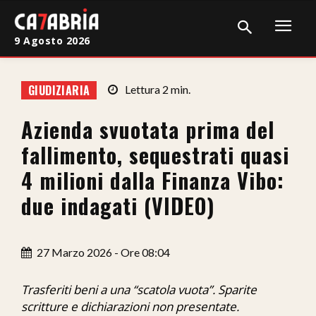
9 Agosto 2026
Home
GIUDIZIARIA
Lettura
2
min.
Cronaca
Azienda svuotata prima del
Giudiziaria
fallimento, sequestrati quasi
Politica
4 milioni dalla Finanza Vibo:
due indagati (VIDEO)
Sport
Attualità
27 Marzo 2026 - Ore 08:04
Sanità
Trasferiti beni a una “scatola vuota”. Sparite
Economia
scritture e dichiarazioni non presentate.