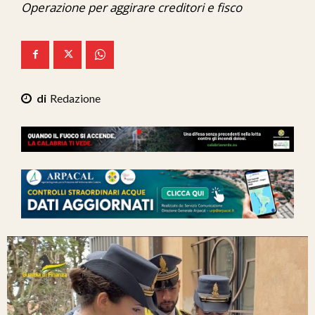
Operazione per aggirare creditori e fisco
Ita-Mondo
C7 Play
We Calabria
Redazione
Mix Zone