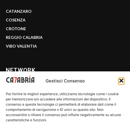
CATANZARO
COSENZA
CROTONE
REGGIO CALABRIA
VIBO VALENTIA
NETWORK
Gestisci Consenso
CALABRIA 7
Per fornire le migliori esperienze, utilizziamo tecnologie come i cookie
WE CALABRIA
per memorizzare e/o accedere alle informazioni del dispositivo. Il
consenso a queste tecnologie ci permetterà di elaborare dati come il
C7 PLAY
comportamento di navigazione o ID unici su questo sito. Non
acconsentire o ritirare il consenso può influire negativamente su alcune
MIX ZONE
caratteristiche e funzioni.
INSIDER 24