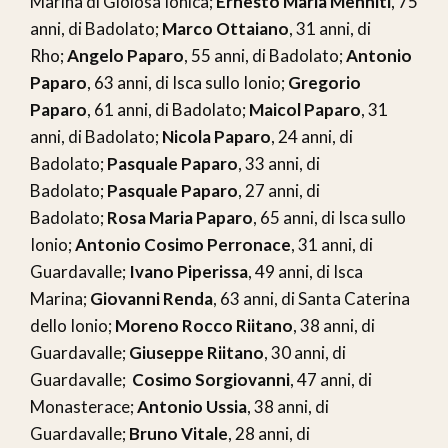
Marina di Gioiosa Ionica;
Ernesto Maria Menniti
, 75
anni, di Badolato;
Marco Ottaiano
, 31 anni, di
Rho;
Angelo Paparo
, 55 anni, di Badolato;
Antonio
Paparo
, 63 anni, di Isca sullo Ionio;
Gregorio
Paparo
, 61 anni, di Badolato;
Maicol Paparo
, 31
anni, di Badolato;
Nicola Paparo
, 24 anni, di
Badolato;
Pasquale Paparo
, 33 anni, di
Badolato;
Pasquale Paparo
, 27 anni, di
Badolato;
Rosa Maria Paparo
, 65 anni, di Isca sullo
Ionio;
Antonio Cosimo Perronace
, 31 anni, di
Guardavalle;
Ivano Piperissa
, 49 anni, di Isca
Marina;
Giovanni Renda
, 63 anni, di Santa Caterina
dello Ionio;
Moreno Rocco Riitano
, 38 anni, di
Guardavalle;
Giuseppe Riitano
, 30 anni, di
Guardavalle;
Cosimo Sorgiovanni
, 47 anni, di
Monasterace;
Antonio Ussia
, 38 anni, di
Guardavalle;
Bruno Vitale
, 28 anni, di