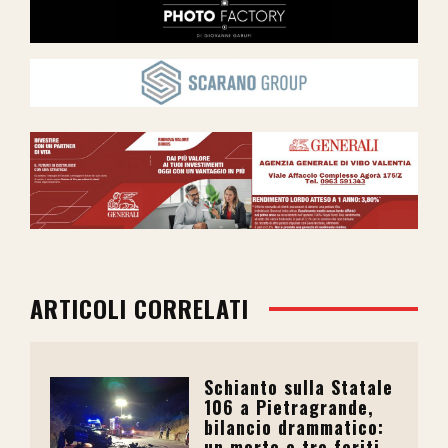
ARTICOLI CORRELATI
Schianto sulla Statale
106 a Pietragrande,
bilancio drammatico:
un morto e tre feriti