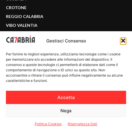
CROTONE
REGGIO CALABRIA
VIBO VALENTIA
Gestisci Consenso
NETWORK
Per fornire le migliori esperienze, utilizziamo tecnologie come i cookie
per memorizzare e/o accedere alle informazioni del dispositivo. Il
consenso a queste tecnologie ci permetterà di elaborare dati come il
comportamento di navigazione o ID unici su questo sito. Non
CALABRIA 7
acconsentire o ritirare il consenso può influire negativamente su alcune
WE CALABRIA
caratteristiche e funzioni.
C7 PLAY
MIX ZONE
Accetta
INSIDER 24
Nega
Politica Cookies
Riservatezza Dati