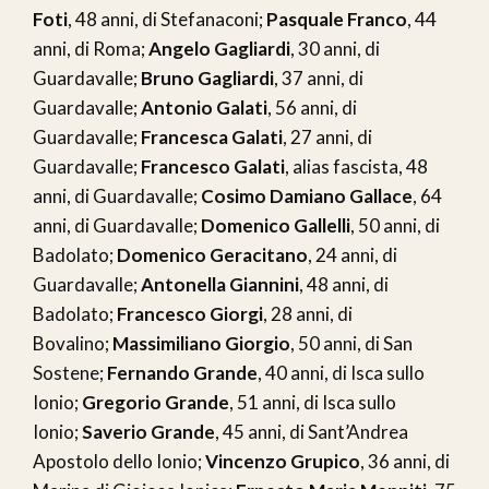
Foti
, 48 anni, di Stefanaconi;
Pasquale Franco
, 44
anni, di Roma;
Angelo Gagliardi
, 30 anni, di
Guardavalle;
Bruno Gagliardi
, 37 anni, di
Guardavalle;
Antonio Galati
, 56 anni, di
Guardavalle;
Francesca Galati
, 27 anni, di
Guardavalle;
Francesco Galati
, alias fascista, 48
anni, di Guardavalle;
Cosimo Damiano Gallace
, 64
anni, di Guardavalle;
Domenico Gallelli
, 50 anni, di
Badolato;
Domenico Geracitano
, 24 anni, di
Guardavalle;
Antonella Giannini
, 48 anni, di
Badolato;
Francesco Giorgi
, 28 anni, di
Bovalino;
Massimiliano Giorgio
, 50 anni, di San
Sostene;
Fernando Grande
, 40 anni, di Isca sullo
Ionio;
Gregorio Grande
, 51 anni, di Isca sullo
Ionio;
Saverio Grande
, 45 anni, di Sant’Andrea
Apostolo dello Ionio;
Vincenzo Grupico
, 36 anni, di