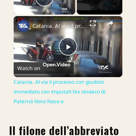
Play Video
×
Catania. Al via il processo con giudizio immediato con imputati l’ex sindaco di Paternò Nino Naso e
Play
Watch on
Video
Catania. Al via il processo con giudizio
immediato con imputati l’ex sindaco di
Paternò Nino Naso e
Il filone dell’abbreviato