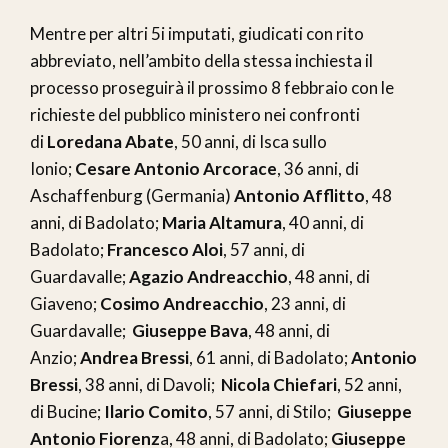
Mentre per altri 5i imputati, giudicati con rito
abbreviato, nell’ambito della stessa inchiesta il
processo proseguirà il prossimo 8 febbraio con le
richieste del pubblico ministero nei confronti
di
Loredana Abate
, 50 anni, di Isca sullo
Ionio;
Cesare Antonio Arcorace
, 36 anni, di
Aschaffenburg (Germania)
Antonio Afflitto
, 48
anni, di Badolato;
Maria Altamura
, 40 anni, di
Badolato;
Francesco Aloi
, 57 anni, di
Guardavalle;
Agazio Andreacchio
, 48 anni, di
Giaveno;
Cosimo Andreacchio
, 23 anni, di
Guardavalle;
Giuseppe Bava
, 48 anni, di
Anzio;
Andrea Bressi
, 61 anni, di Badolato;
Antonio
Bressi
, 38 anni, di Davoli;
Nicola Chiefari
, 52 anni,
di Bucine;
Ilario Comito
, 57 anni, di Stilo;
Giuseppe
Antonio Fiorenz
a, 48 anni, di Badolato;
Giuseppe