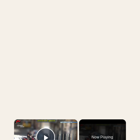
×
Now Playing