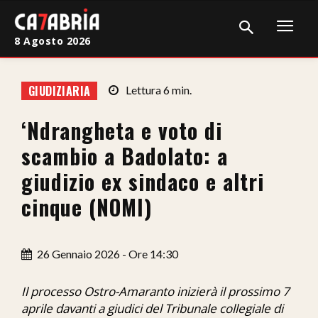
8 Agosto 2026
Home
GIUDIZIARIA
Lettura
6
min.
Cronaca
‘Ndrangheta e voto di
Giudiziaria
scambio a Badolato: a
Politica
giudizio ex sindaco e altri
cinque (NOMI)
Sport
Attualità
26 Gennaio 2026 - Ore 14:30
Sanità
Il processo Ostro-Amaranto inizierà il prossimo 7
Economia
aprile davanti a giudici del Tribunale collegiale di