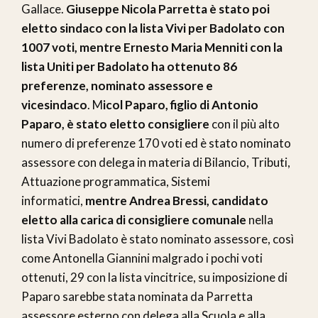
Gallace.
Giuseppe Nicola Parretta è stato poi
eletto sindaco con la lista Vivi per Badolato con
1007 voti, mentre Ernesto Maria Menniti con la
lista Uniti per Badolato ha ottenuto 86
preferenze, nominato assessore e
vicesindaco
. M
icol Paparo, figlio di Antonio
Paparo, è stato eletto consigliere
con il più alto
numero di preferenze 170 voti ed è stato nominato
assessore con delega in materia di Bilancio, Tributi,
Attuazione programmatica, Sistemi
informatici,
mentre Andrea Bressi, candidato
eletto alla carica di consigliere comunale
nella
lista Vivi Badolato è stato nominato assessore, così
come Antonella Giannini malgrado i pochi voti
ottenuti, 29 con la lista vincitrice, su imposizione di
Paparo sarebbe stata nominata da Parretta
assessore esterno con delega alla Scuola e alla