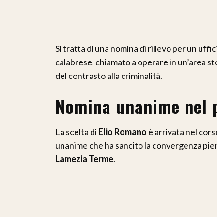
Si tratta di una nomina di rilievo per un uff
calabrese, chiamato a operare in un’area sto
del contrasto alla criminalità.
Nomina unanime nel 
La scelta di
Elio Romano
è arrivata nel cors
unanime che ha sancito la convergenza pien
Lamezia Terme
.