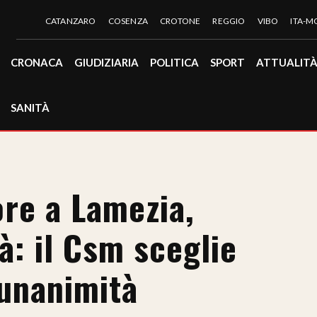
CATANZARO
COSENZA
CROTONE
REGGIO
VIBO
ITA-
CRONACA
GIUDIZIARIA
POLITICA
SPORT
ATTUALIT
SANITÀ
re a Lamezia,
ità: il Csm sceglie
’unanimità