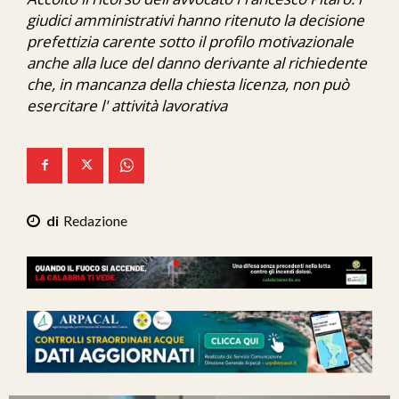
Ita-Mondo
giudici amministrativi hanno ritenuto la decisione
prefettizia carente sotto il profilo motivazionale
C7 Play
anche alla luce del danno derivante al richiedente
che, in mancanza della chiesta licenza, non può
We Calabria
esercitare l' attività lavorativa
Mix Zone
Redazione