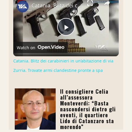
Catania. Blitz dei carabinieri in un’abitazione di via Zurria. Trovate armi clandestine pronte a spa
Play
Watch on
Video
Catania. Blitz dei carabinieri in un’abitazione di via
Zurria. Trovate armi clandestine pronte a spa
Il consigliere Celia
all’assessora
Monteverdi: “Basta
nascondersi dietro gli
eventi, il quartiere
Lido di Catanzaro sta
morendo”