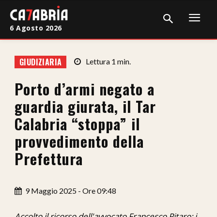
6 Agosto 2026
Home
GIUDIZIARIA
Lettura
1
min.
Cronaca
Porto d’armi negato a
Giudiziaria
guardia giurata, il Tar
Politica
Calabria “stoppa” il
provvedimento della
Sport
Prefettura
Attualità
Sanità
9 Maggio 2025 - Ore 09:48
Economia
Accolto il ricorso dell'avvocato Francesco Pitaro: i