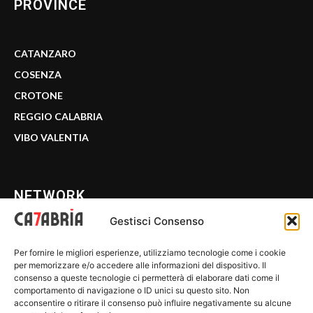
PROVINCE
CATANZARO
COSENZA
CROTONE
REGGIO CALABRIA
VIBO VALENTIA
NETWORK
Gestisci Consenso
CALABRIA 7
Per fornire le migliori esperienze, utilizziamo tecnologie come i cookie
WE CALABRIA
per memorizzare e/o accedere alle informazioni del dispositivo. Il
consenso a queste tecnologie ci permetterà di elaborare dati come il
C7 PLAY
comportamento di navigazione o ID unici su questo sito. Non
acconsentire o ritirare il consenso può influire negativamente su alcune
MIX ZONE