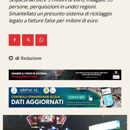
Ita-Mondo
persone, perquisizioni in undici regioni.
Smantellato un presunto sistema di riciclaggio
C7 Play
legato a fatture false per milioni di euro
We Calabria
Mix Zone
Redazione