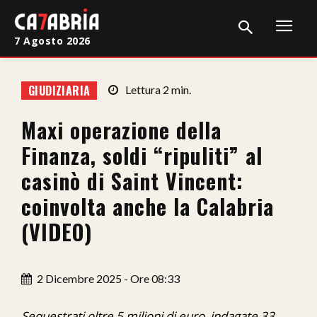
7 Agosto 2026
Home
GIUDIZIARIA
Lettura
2
min.
Cronaca
Maxi operazione della
Giudiziaria
Finanza, soldi “ripuliti” al
Politica
casinò di Saint Vincent:
coinvolta anche la Calabria
Sport
(VIDEO)
Attualità
Sanità
2 Dicembre 2025 - Ore 08:33
Economia
Sequestrati oltre 5 milioni di euro, indagate 33