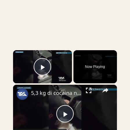
×
Now Playing
Play Video
×
5,3 kg di cocaina nel cruscotto dell’auto. Arrestati due spacciatori. In un edificio di Piedimonte e
Play