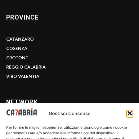
PROVINCE
CATANZARO
COSENZA
CROTONE
REGGIO CALABRIA
VIBO VALENTIA
NETWORK
Gestisci Consenso
CALABRIA 7
Per fornire le migliori esperienze, utilizziamo tecnologie come i cookie
WE CALABRIA
per memorizzare e/o accedere alle informazioni del dispositivo. Il
consenso a queste tecnologie ci permetterà di elaborare dati come il