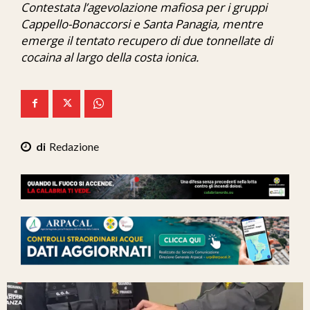
Contestata l’agevolazione mafiosa per i gruppi
Ita-Mondo
Cappello-Bonaccorsi e Santa Panagia, mentre
emerge il tentato recupero di due tonnellate di
C7 Play
cocaina al largo della costa ionica.
We Calabria
Mix Zone
Redazione