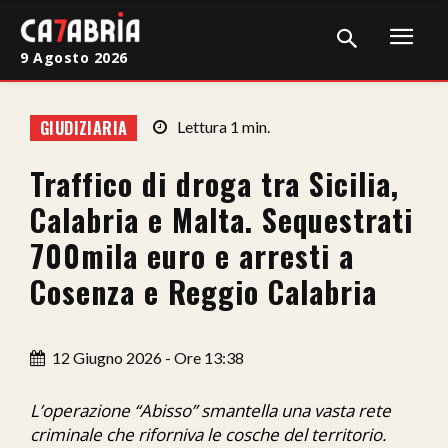
9 Agosto 2026
Home
GIUDIZIARIA
Lettura
1
min.
Cronaca
Traffico di droga tra Sicilia,
Giudiziaria
Calabria e Malta. Sequestrati
Politica
700mila euro e arresti a
Cosenza e Reggio Calabria
Sport
Attualità
12 Giugno 2026 - Ore 13:38
Sanità
L’operazione “Abisso” smantella una vasta rete
Economia
criminale che riforniva le cosche del territorio.