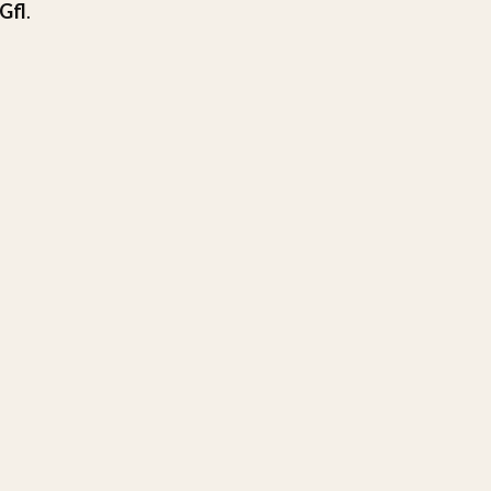
 Gfl
.