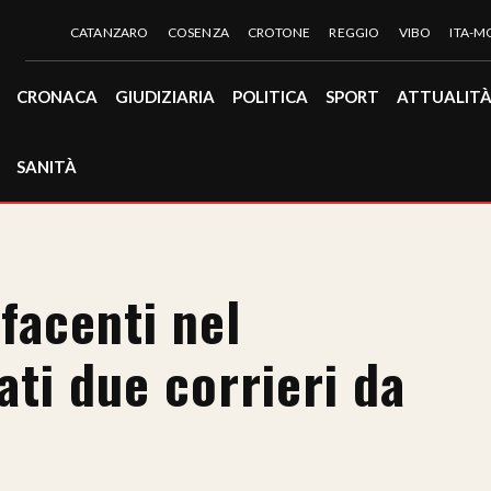
CATANZARO
COSENZA
CROTONE
REGGIO
VIBO
ITA-
CRONACA
GIUDIZIARIA
POLITICA
SPORT
ATTUALIT
SANITÀ
efacenti nel
ti due corrieri da