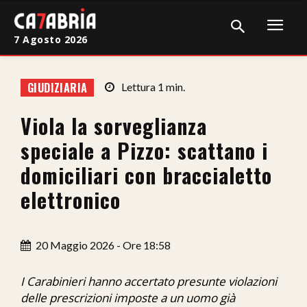
7 Agosto 2026
Home
GIUDIZIARIA
Lettura
1
min.
Cronaca
Viola la sorveglianza
Giudiziaria
speciale a Pizzo: scattano i
Politica
domiciliari con braccialetto
elettronico
Sport
Attualità
20 Maggio 2026 - Ore 18:58
Sanità
I Carabinieri hanno accertato presunte violazioni
Economia
delle prescrizioni imposte a un uomo già