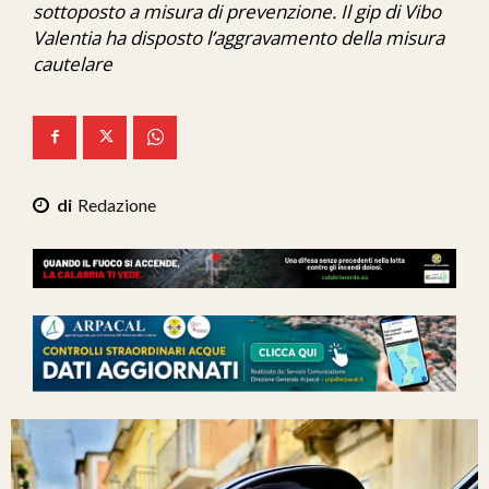
sottoposto a misura di prevenzione. Il gip di Vibo
Ita-Mondo
Valentia ha disposto l’aggravamento della misura
cautelare
C7 Play
We Calabria
Mix Zone
Redazione