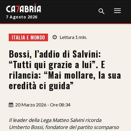
7 Agosto 2026
Home
ITALIA E MONDO
Lettura
1
min.
Cronaca
Bossi, l’addio di Salvini:
Giudiziaria
“Tutti qui grazie a lui”. E
Politica
rilancia: “Mai mollare, la sua
eredità ci guida”
Sport
Attualità
20 Marzo 2026 - Ore 08:34
Sanità
Il leader della Lega Matteo Salvini ricorda
Economia
Umberto Bossi, fondatore del partito scomparso