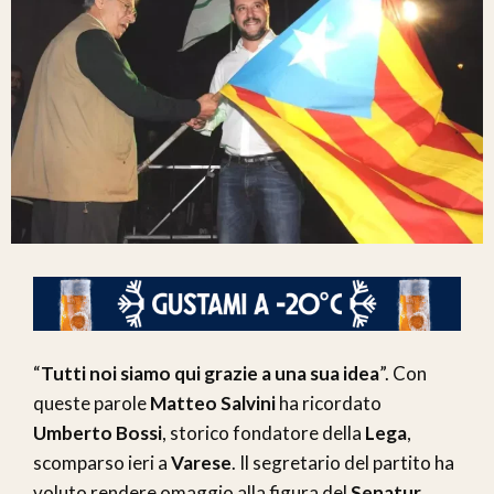
“
Tutti noi siamo qui grazie a una sua idea
”. Con
queste parole
Matteo Salvini
ha ricordato
Umberto Bossi
, storico fondatore della
Lega
,
scomparso ieri a
Varese
. Il segretario del partito ha
voluto rendere omaggio alla figura del
Senatur
,