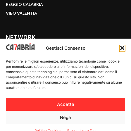
REGGIO CALABRIA
VIBO VALENTIA
NETWORK
Gestisci Consenso
CALABRIA 7
Per fornire le migliori esperienze, utilizziamo tecnologie come i cookie
WE CALABRIA
per memorizzare e/o accedere alle informazioni del dispositivo. Il
consenso a queste tecnologie ci permetterà di elaborare dati come il
C7 PLAY
comportamento di navigazione o ID unici su questo sito. Non
acconsentire o ritirare il consenso può influire negativamente su alcune
MIX ZONE
caratteristiche e funzioni.
INSIDER 24
Accetta
Nega
© 2026 Calabria 7 - Riproduzione riservata.
Politica Cookies
Riservatezza Dati