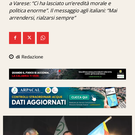
a Varese: “Ci ha lasciato un’eredità morale e
Ita-Mondo
politica enorme”. Il messaggio agli italiani: “Mai
arrendersi, rialzarsi sempre”
C7 Play
We Calabria
Mix Zone
Redazione