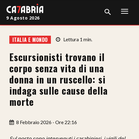
9 Agosto 2026
Home
ITALIA E MONDO
Lettura
1
min.
Cronaca
Escursionisti trovano il
Giudiziaria
corpo senza vita di una
Politica
donna in un ruscello: si
indaga sulle cause della
Sport
morte
Attualità
Sanità
8 Febbraio 2026 - Ore 22:16
Economia
Sul posto sono intervenuti i carabinieri, i vigili del