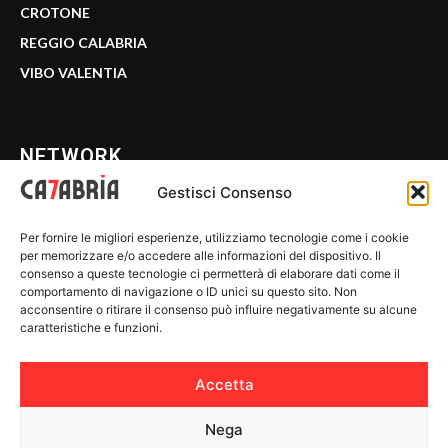
CROTONE
REGGIO CALABRIA
VIBO VALENTIA
NETWORK
Gestisci Consenso
CALABRIA 7
Per fornire le migliori esperienze, utilizziamo tecnologie come i cookie
WE CALABRIA
per memorizzare e/o accedere alle informazioni del dispositivo. Il
consenso a queste tecnologie ci permetterà di elaborare dati come il
C7 PLAY
comportamento di navigazione o ID unici su questo sito. Non
acconsentire o ritirare il consenso può influire negativamente su alcune
MIX ZONE
caratteristiche e funzioni.
INSIDER 24
Accetta
Nega