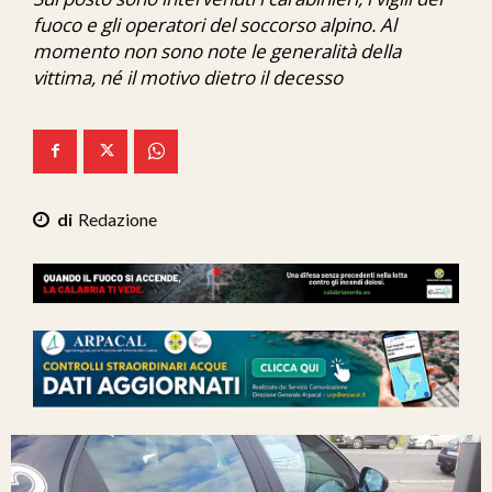
Ita-Mondo
fuoco e gli operatori del soccorso alpino. Al
momento non sono note le generalità della
C7 Play
vittima, né il motivo dietro il decesso
We Calabria
Mix Zone
Redazione