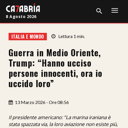
8 Agosto 2026
Home
ITALIA E MONDO
Lettura
1
min.
Cronaca
Guerra in Medio Oriente,
Giudiziaria
Trump: “Hanno ucciso
Politica
persone innocenti, ora io
uccido loro”
Sport
Attualità
13 Marzo 2026 - Ore 08:56
Sanità
Il presidente americano: "La marina iraniana è
Economia
stata spazzata via, la loro aviazione non esiste più,