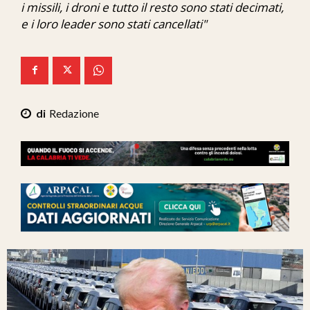
i missili, i droni e tutto il resto sono stati decimati,
Ita-Mondo
e i loro leader sono stati cancellati"
C7 Play
We Calabria
Mix Zone
Redazione