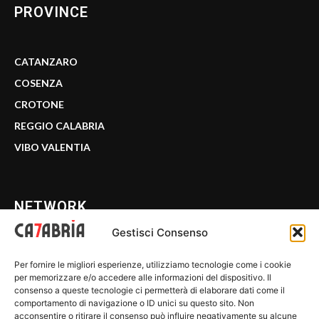
PROVINCE
CATANZARO
COSENZA
CROTONE
REGGIO CALABRIA
VIBO VALENTIA
NETWORK
Gestisci Consenso
CALABRIA 7
Per fornire le migliori esperienze, utilizziamo tecnologie come i cookie
WE CALABRIA
per memorizzare e/o accedere alle informazioni del dispositivo. Il
consenso a queste tecnologie ci permetterà di elaborare dati come il
C7 PLAY
comportamento di navigazione o ID unici su questo sito. Non
acconsentire o ritirare il consenso può influire negativamente su alcune