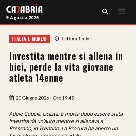
9 Agosto 2026
Home
ITALIA E MONDO
Lettura
1
min.
Cronaca
Investita mentre si allena in
Giudiziaria
bici, perde la vita giovane
Politica
atleta 14enne
Sport
20 Giugno 2026 - Ore 19:45
Attualità
Sanità
Adele Cobelli, ciclista, è morta dopo essere stata
investita da un’auto mentre si allenava a
Economia
Pressano, in Trentino. La Procura ha aperto un
fascicolo per omicidio stradale