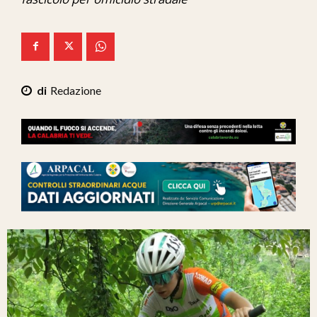
Ita-Mondo
C7 Play
We Calabria
Redazione
Mix Zone