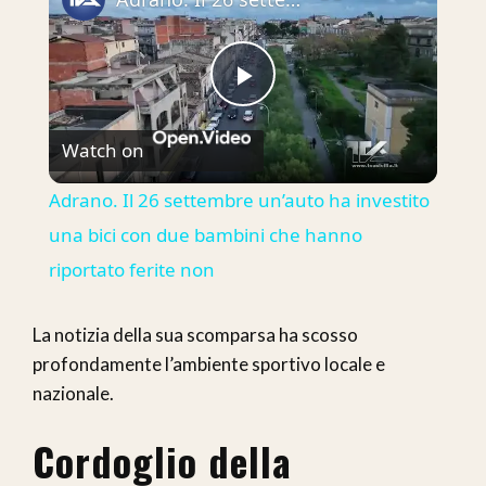
Play
Watch on
Video
Adrano. Il 26 settembre un’auto ha investito
una bici con due bambini che hanno
riportato ferite non
La notizia della sua scomparsa ha scosso
profondamente l’ambiente sportivo locale e
nazionale.
Cordoglio della