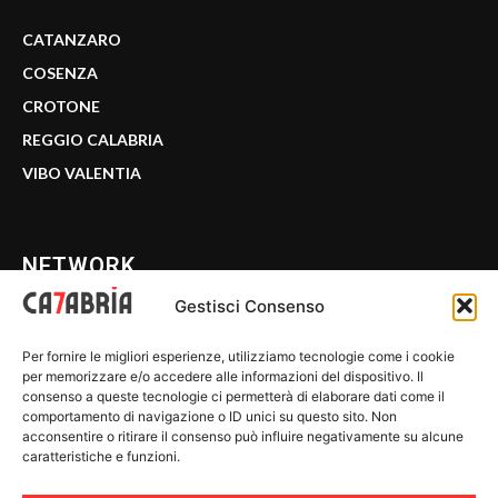
CATANZARO
COSENZA
CROTONE
REGGIO CALABRIA
VIBO VALENTIA
NETWORK
Gestisci Consenso
CALABRIA 7
Per fornire le migliori esperienze, utilizziamo tecnologie come i cookie
WE CALABRIA
per memorizzare e/o accedere alle informazioni del dispositivo. Il
consenso a queste tecnologie ci permetterà di elaborare dati come il
C7 PLAY
comportamento di navigazione o ID unici su questo sito. Non
acconsentire o ritirare il consenso può influire negativamente su alcune
MIX ZONE
caratteristiche e funzioni.
INSIDER 24