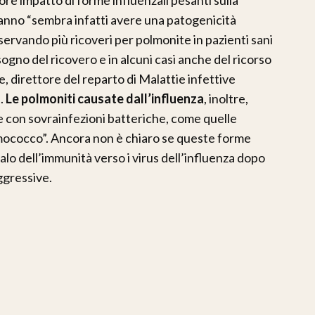
ore impatto di forme influenzali pesanti sulla
’anno “sembra infatti avere una patogenicità
sservando più ricoveri per polmonite in pazienti sani
sogno del ricovero e in alcuni casi anche del ricorso
e, direttore del reparto di Malattie infettive
a.
Le polmoniti causate dall’influenza
, inoltre,
 con sovrainfezioni batteriche, come quelle
ococco”. Ancora non è chiaro se queste forme
lo dell’immunità verso i virus dell’influenza dopo
aggressive.