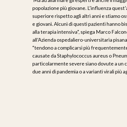
Ma ad allarmare gli esperti è anche il maggi
popolazione più giovane. L’influenza quest
superiore rispetto agli altri anni e stiamo o
e giovani. Alcuni di questi pazienti hanno bi
alla terapia intensiva”, spiega Marco Falcon
all’Azienda ospedaliero-universitaria pisan
“tendono a complicarsi più frequentemente
causate da Staphylococcus aureus o Pneum
particolarmente severe siano dovute a un ca
due anni di pandemia o a varianti virali più 