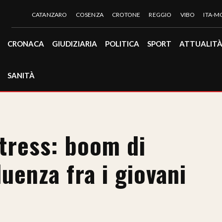
CATANZARO
COSENZA
CROTONE
REGGIO
VIBO
ITA-
CRONACA
GIUDIZIARIA
POLITICA
SPORT
ATTUALIT
SANITÀ
stress: boom di
luenza fra i giovani