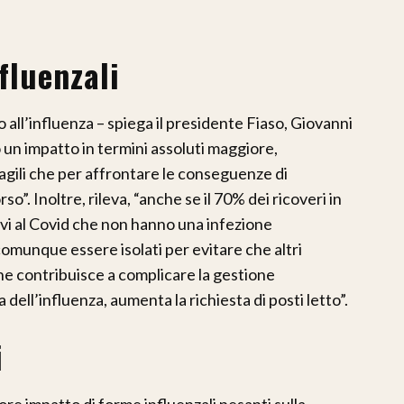
fluenzali
o all’influenza – spiega il presidente Fiaso, Giovanni
un impatto in termini assoluti maggiore,
ragili che per affrontare le conseguenze di
o”. Inoltre, rileva, “anche se il 70% dei ricoveri in
ivi al Covid che non hanno una infezione
comunque essere isolati per evitare che altri
ione contribuisce a complicare la gestione
 dell’influenza, aumenta la richiesta di posti letto”.
i