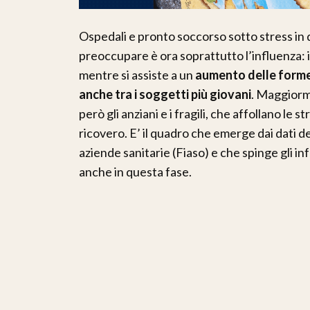
Ospedali e pronto soccorso sotto stress in 
preoccupare è ora soprattutto l’influenza: i 
mentre si assiste a un
aumento delle forme
anche tra i soggetti più giovani
. Maggiorme
però gli anziani e i fragili, che affollano le
ricovero. E’ il quadro che emerge dai dati d
aziende sanitarie (Fiaso) e che spinge gli in
anche in questa fase.