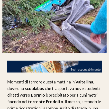
Momenti di terrore questa mattina in
Valtellina
,
dove uno
scuolabus
che trasportava nove studenti
diretti verso
Bormio
è precipitato per alcuni metri
finendo nel
torrente Frodolfo
. Il mezzo, secondo le
prime ricostruzioni, sarebbe uscito di strada in una