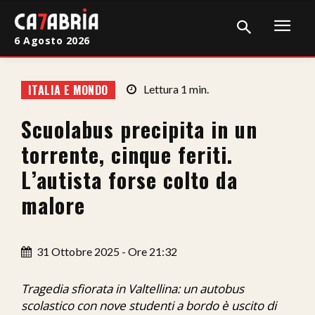
6 Agosto 2026
Home
ITALIA E MONDO
Lettura
1
min.
Cronaca
Scuolabus precipita in un
Giudiziaria
torrente, cinque feriti.
Politica
L’autista forse colto da
malore
Sport
Attualità
31 Ottobre 2025 - Ore 21:32
Sanità
Tragedia sfiorata in Valtellina: un autobus
Economia
scolastico con nove studenti a bordo è uscito di