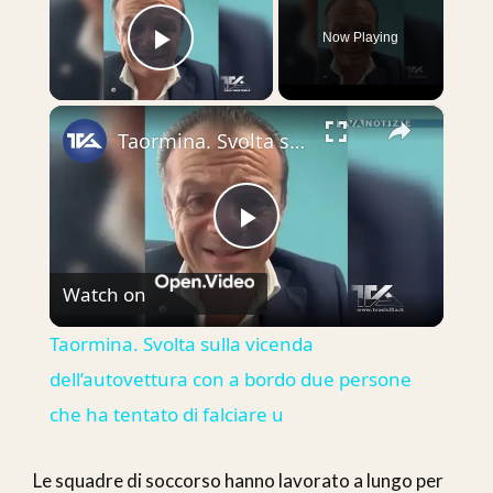
Now Playing
Play Video
×
Taormina. Svolta sulla vicenda dell’autovettura con a bordo due persone che ha tentato di falciare u
Play
Watch on
Video
Taormina. Svolta sulla vicenda
dell’autovettura con a bordo due persone
che ha tentato di falciare u
Le squadre di soccorso hanno lavorato a lungo per