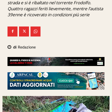
strada e si è ribaltato nel torrente Frodolfo.
Ita-Mondo
Quattro ragazzi feriti lievemente, mentre l’autista
39enne è ricoverato in condizioni più serie
C7 Play
We Calabria
Mix Zone
Redazione