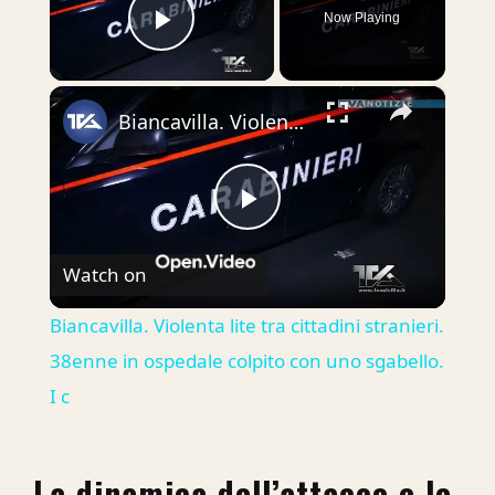
Now Playing
Play Video
×
Biancavilla. Violenta lite tra cittadini stranieri. 38enne in ospedale colpito con uno sgabello. I c
Play
Watch on
Video
Biancavilla. Violenta lite tra cittadini stranieri.
38enne in ospedale colpito con uno sgabello.
I c
La dinamica dell’attacco e le