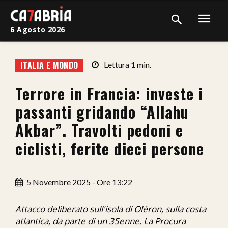
6 Agosto 2026
Home
ITALIA E MONDO
Lettura
1
min.
Cronaca
Terrore in Francia: investe i
Giudiziaria
passanti gridando “Allahu
Politica
Akbar”. Travolti pedoni e
ciclisti, ferite dieci persone
Sport
Attualità
5 Novembre 2025 - Ore 13:22
Sanità
Attacco deliberato sull'isola di Oléron, sulla costa
Economia
atlantica, da parte di un 35enne. La Procura