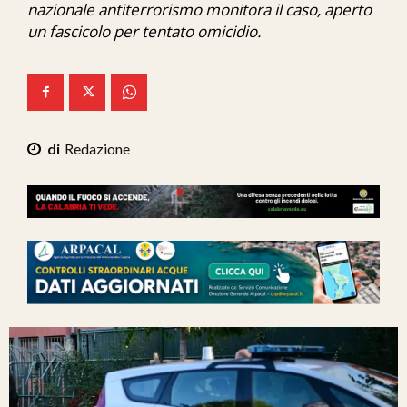
nazionale antiterrorismo monitora il caso, aperto
Ita-Mondo
un fascicolo per tentato omicidio.
C7 Play
We Calabria
Mix Zone
Redazione