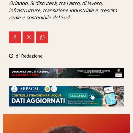
Orlando. Si discuterà, tra l'altro, di lavoro,
Ita-Mondo
infrastrutture, transizione industriale e crescita
reale e sostenibile del Sud
C7 Play
We Calabria
Mix Zone
Redazione