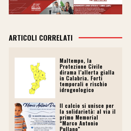
ARTICOLI CORRELATI
Maltempo, la
Protezione Civile
dirama l’allerta gialla
in Calabria. Forti
temporali e rischio
idrogeologico
Il calcio si unisce per
la solidarietà: al via il
primo Memorial
“Marco Antonio
Pullano”