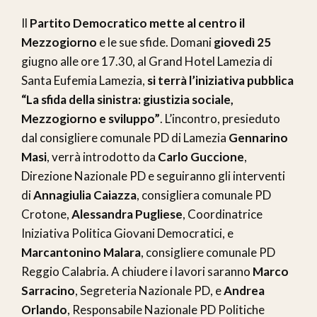
Il
Partito Democratico mette al centro il
Mezzogiorno
e le sue sfide. Domani
giovedì 25
giugno alle ore 17.30, al Grand Hotel Lamezia di
Santa Eufemia Lamezia,
si terrà l’iniziativa pubblica
“La sfida della sinistra: giustizia sociale,
Mezzogiorno e sviluppo”
. L’incontro, presieduto
dal consigliere comunale PD di Lamezia
Gennarino
Masi
, verrà introdotto da
Carlo Guccione
,
Direzione Nazionale PD e seguiranno gli interventi
di
Annagiulia Caiazza
, consigliera comunale PD
Crotone,
Alessandra Pugliese
, Coordinatrice
Iniziativa Politica Giovani Democratici, e
Marcantonino Malara
, consigliere comunale PD
Reggio Calabria. A chiudere i lavori saranno
Marco
Sarracino
, Segreteria Nazionale PD, e
Andrea
Orlando
, Responsabile Nazionale PD Politiche