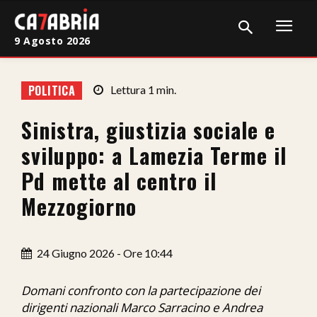
9 Agosto 2026
Home
POLITICA
Lettura
1
min.
Cronaca
Sinistra, giustizia sociale e
Giudiziaria
sviluppo: a Lamezia Terme il
Politica
Pd mette al centro il
Mezzogiorno
Sport
Attualità
24 Giugno 2026 - Ore 10:44
Sanità
Domani confronto con la partecipazione dei
Economia
dirigenti nazionali Marco Sarracino e Andrea