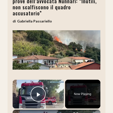
prove dell’avvocata Nunnari: “Inutili,
non scalfiscono il quadro
accusatorio”
Gabriella Passariello
×
Now Playing
Play Video
×