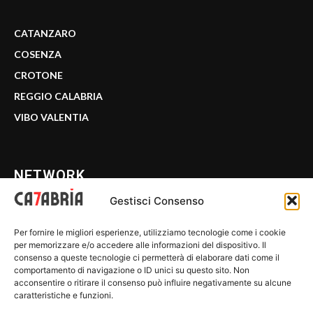
CATANZARO
COSENZA
CROTONE
REGGIO CALABRIA
VIBO VALENTIA
NETWORK
Gestisci Consenso
CALABRIA 7
Per fornire le migliori esperienze, utilizziamo tecnologie come i cookie
WE CALABRIA
per memorizzare e/o accedere alle informazioni del dispositivo. Il
consenso a queste tecnologie ci permetterà di elaborare dati come il
C7 PLAY
comportamento di navigazione o ID unici su questo sito. Non
acconsentire o ritirare il consenso può influire negativamente su alcune
MIX ZONE
caratteristiche e funzioni.
INSIDER 24