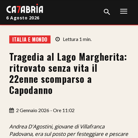
6 Agosto 2026
Home
ITALIA E MONDO
Lettura
1
min.
Cronaca
Tragedia al Lago Margherita:
Giudiziaria
ritrovato senza vita il
Politica
22enne scomparso a
Capodanno
Sport
Attualità
2 Gennaio 2026 - Ore 11:02
Sanità
Andrea D'Agostini, giovane di Villafranca
Economia
Padovana, era sul posto per festeggiare e pescare