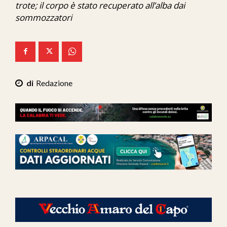
trote; il corpo è stato recuperato all’alba dai
Ita-Mondo
sommozzatori
C7 Play
We Calabria
Mix Zone
Redazione