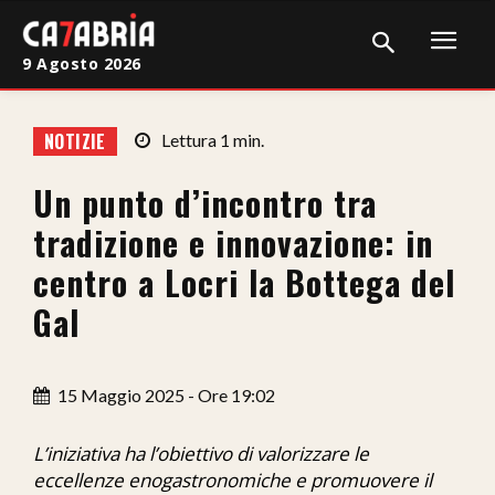
9 Agosto 2026
Home
NOTIZIE
Lettura
1
min.
Cronaca
Un punto d’incontro tra
Giudiziaria
tradizione e innovazione: in
Politica
centro a Locri la Bottega del
Gal
Sport
Attualità
15 Maggio 2025 - Ore 19:02
Sanità
L’iniziativa ha l’obiettivo di valorizzare le
Economia
eccellenze enogastronomiche e promuovere il