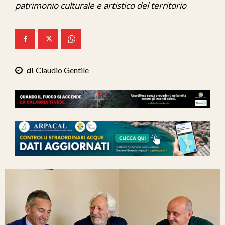
patrimonio culturale e artistico del territorio
Ita-Mondo
C7 Play
We Calabria
Claudio Gentile
Mix Zone