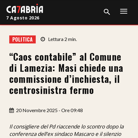
7 Agosto 2026
Home
POLITICA
Lettura
2
min.
Cronaca
“Caos contabile” al Comune
Giudiziaria
di Lamezia: Masi chiede una
Politica
commissione d’inchiesta, il
centrosinistra fermo
Sport
Attualità
20 Novembre 2025 - Ore 09:48
Sanità
Il consigliere del Pd riaccende lo scontro dopo la
Economia
conferenza dell’ex sindaco Mascaro e il silenzio