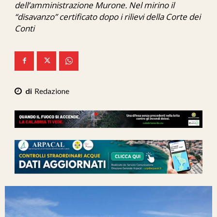
dell’amministrazione Murone. Nel mirino il
Ita-Mondo
“disavanzo” certificato dopo i rilievi della Corte dei
Conti
C7 Play
We Calabria
Mix Zone
Redazione