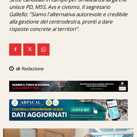
Ita-Mondo
unisce PD, M5S, Avs e civismo. Il segretario
Gallello: "Siamo l'alternativa autorevole e credibile
C7 Play
alla gestione del centrodestra, pronti a dare
risposte concrete ai territori".
We Calabria
Mix Zone
Redazione