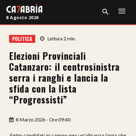
8 Agosto 2026
Home
POLITICA
Lettura
2
min.
Cronaca
Elezioni Provinciali
Giudiziaria
Catanzaro: il centrosinistra
Politica
serra i ranghi e lancia la
sfida con la lista
Sport
“Progressisti”
Attualità
Sanità
8 Marzo 2026 - Ore 09:40
Economia
Sette candidati in campo per un’alleanza larga che