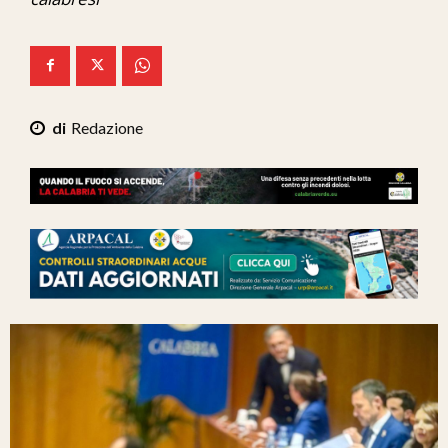
Ita-Mondo
C7 Play
We Calabria
Redazione
Mix Zone