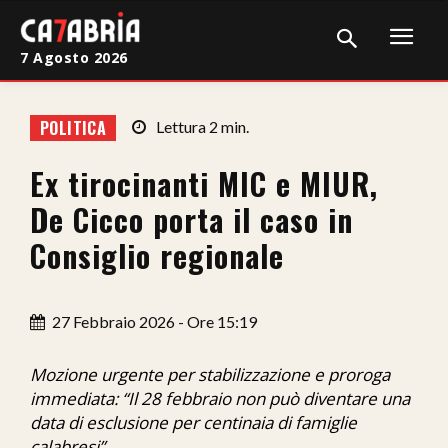
7 Agosto 2026
Home
POLITICA
Lettura
2
min.
Cronaca
Ex tirocinanti MIC e MIUR,
Giudiziaria
De Cicco porta il caso in
Politica
Consiglio regionale
Sport
27 Febbraio 2026 - Ore 15:19
Attualità
Sanità
Mozione urgente per stabilizzazione e proroga
immediata: “Il 28 febbraio non può diventare una
Economia
data di esclusione per centinaia di famiglie
calabresi”