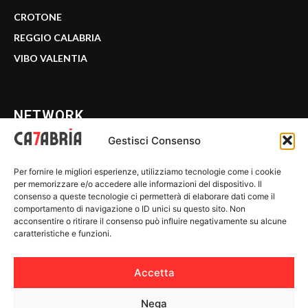
CROTONE
REGGIO CALABRIA
VIBO VALENTIA
NETWORK
Gestisci Consenso
CALABRIA 7
Per fornire le migliori esperienze, utilizziamo tecnologie come i cookie
WE CALABRIA
per memorizzare e/o accedere alle informazioni del dispositivo. Il
consenso a queste tecnologie ci permetterà di elaborare dati come il
C7 PLAY
comportamento di navigazione o ID unici su questo sito. Non
acconsentire o ritirare il consenso può influire negativamente su alcune
MIX ZONE
caratteristiche e funzioni.
INSIDER 24
Accetta
Nega