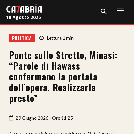
10 Agosto 2026
Home
POLITICA
Lettura
1
min.
Cronaca
Ponte sullo Stretto, Minasi:
Giudiziaria
“Parole di Hawass
Politica
confermano la portata
dell’opera. Realizzarla
Sport
presto”
Attualità
Sanità
29 Giugno 2026 - Ore 11:25
Economia
La senatrice della Lega evidenzia: "Il futuro di