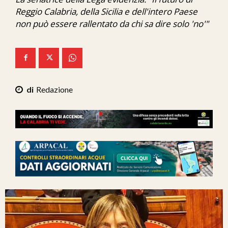
Ita-Mondo
Reggio Calabria, della Sicilia e dell'intero Paese
non può essere rallentato da chi sa dire solo 'no'"
C7 Play
We Calabria
Mix Zone
Redazione