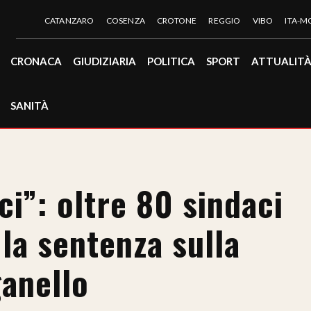
CATANZARO
COSENZA
CROTONE
REGGIO
VIBO
ITA-
CRONACA
GIUDIZIARIA
POLITICA
SPORT
ATTUALIT
SANITÀ
ci”: oltre 80 sindaci
 la sentenza sulla
ganello