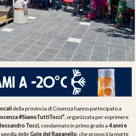
ocali
della provincia di Cosenza hanno partecipato a
nocenza #SiamoTuttiTocci”
, organizzata per esprimere
lessandro Tocci
, condannato in primo grado a
4 anni e
ragedia delle
Gole del Raganello
, che provocò la morte