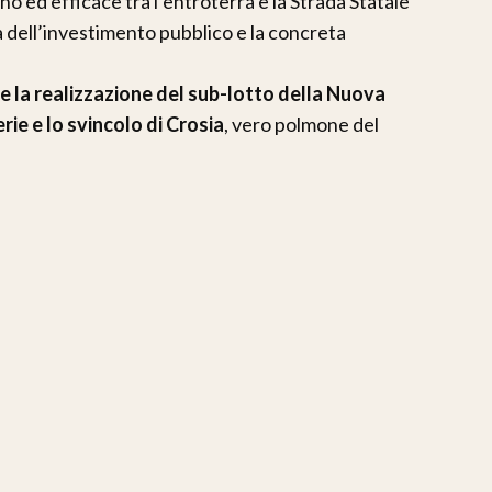
o ed efficace tra l’entroterra e la Strada Statale
à dell’investimento pubblico e la concreta
e la realizzazione del sub-lotto della Nuova
ie e lo svincolo di Crosia
, vero polmone del