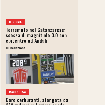
IL SISMA
Terremoto nel Catanzarese:
scossa di magnitudo 3.0 con
epicentro ad Andali
Redazione
MAXI SPESA
Caro carburanti, stangata da