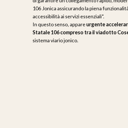
di garantire un collegamento rapido, modern
106 Jonica assicurando la piena funzionalit
accessibilità ai servizi essenziali”.
In questo senso, appare
urgente accelerar
Statale 106 compreso tra il viadotto Coser
sistema viario jonico.