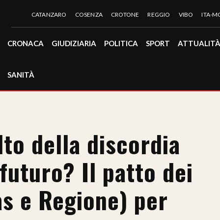
CATANZARO
COSENZA
CROTONE
REGGIO
VIBO
ITA-
CRONACA
GIUDIZIARIA
POLITICA
SPORT
ATTUALIT
SANITÀ
lto della discordia
 futuro? Il patto dei
as e Regione) per