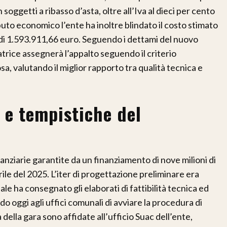
soggetti a ribasso d’asta, oltre all’Iva al dieci per cento
uto economico l’ente ha inoltre blindato il costo stimato
 di 1.593.911,66 euro. Seguendo i dettami del nuovo
trice assegnerà l’appalto seguendo il criterio
, valutando il miglior rapporto tra qualità tecnica e
 e tempistiche del
nanziarie garantite da un finanziamento di nove milioni di
ile del 2025. L’iter di progettazione preliminare era
uale ha consegnato gli elaborati di fattibilità tecnica ed
oggi agli uffici comunali di avviare la procedura di
della gara sono affidate all’ufficio Suac dell’ente,