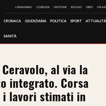
CATANZARO
COSENZA
CROTONE
REGGIO
VIBO
ITA-
CRONACA
GIUDIZIARIA
POLITICA
SPORT
ATTUALIT
SANITÀ
Ceravolo, al via la
to integrato. Corsa
i lavori stimati in