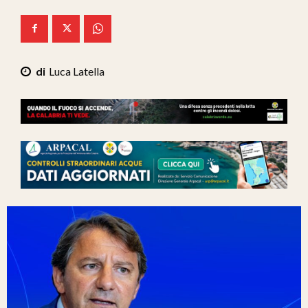
Ita-Mondo
C7 Play
Luca Latella
We Calabria
Mix Zone