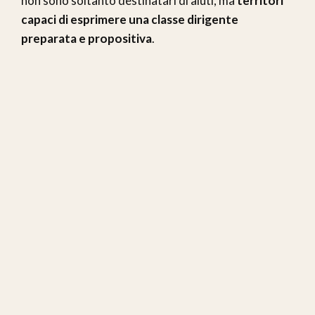
non sono soltanto destinatari di aiuti, ma
territori
capaci di esprimere una classe dirigente
preparata e propositiva
.