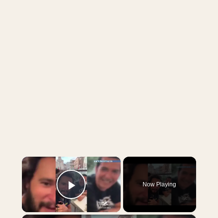
×
Now Playing
Play Video
×