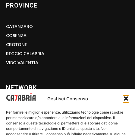
PROVINCE
CATANZARO
COSENZA
CROTONE
REGGIO CALABRIA
VIBO VALENTIA
NETWORK
Gestisci Consenso
CALABRIA 7
Per fornire le migliori esperienze, utilizziamo tecnologie come i cookie
WE CALABRIA
per memorizzare e/o accedere alle informazioni del dispositivo. Il
consenso a queste tecnologie ci permetterà di elaborare dati come il
C7 PLAY
comportamento di navigazione o ID unici su questo sito. Non
acconsentire o ritirare il consenso può influire negativamente su alcune