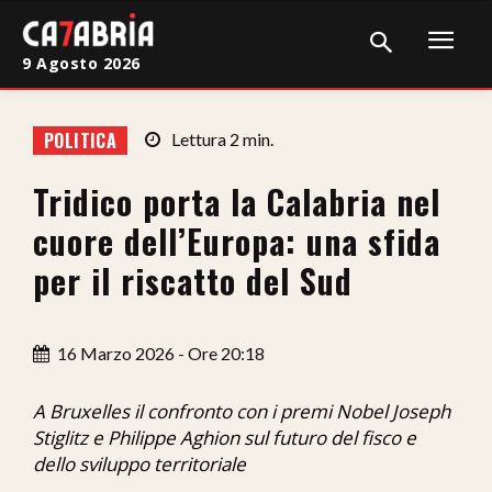
9 Agosto 2026
Home
POLITICA
Lettura
2
min.
Cronaca
Tridico porta la Calabria nel
Giudiziaria
cuore dell’Europa: una sfida
Politica
per il riscatto del Sud
Sport
16 Marzo 2026 - Ore 20:18
Attualità
Sanità
A Bruxelles il confronto con i premi Nobel Joseph
Stiglitz e Philippe Aghion sul futuro del fisco e
Economia
dello sviluppo territoriale