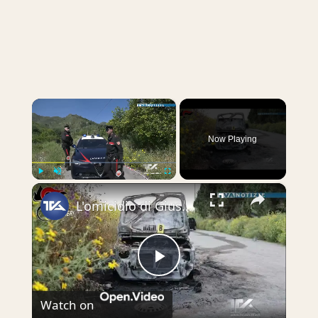
×
Now Playing
×
Play
Unmute
Fullscreen
L'omicidio di Giuseppe Florio. Svolta nelle indagini: tre fermati
Play
Watch on