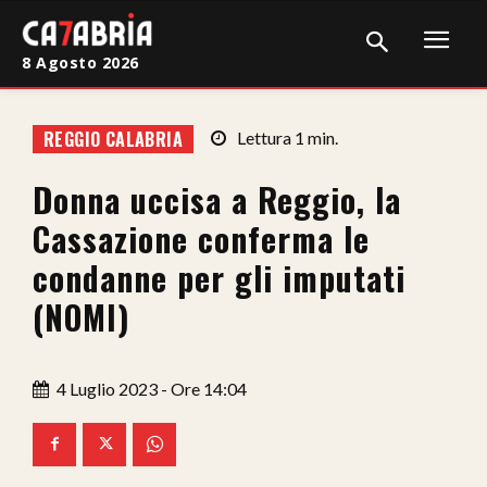
8 Agosto 2026
Home
REGGIO CALABRIA
Lettura
1
min.
Cronaca
Donna uccisa a Reggio, la
Giudiziaria
Cassazione conferma le
Politica
condanne per gli imputati
(NOMI)
Sport
Attualità
4 Luglio 2023 - Ore 14:04
Sanità
Economia