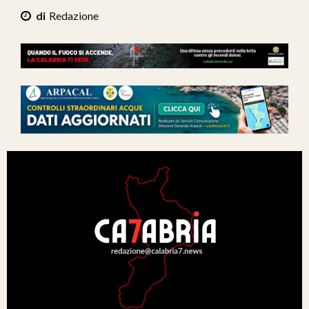
Ita-Mondo
Redazione
C7 Play
We Calabria
Mix Zone