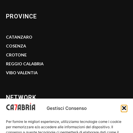
PROVINCE
CATANZARO
COSENZA
CROTONE
REGGIO CALABRIA
VIBO VALENTIA
NETWORK
Gestisci Consenso
CALABRIA 7
Per fornire le migliori esperienze, utilizziamo tecnologie come i cookie
WE CALABRIA
per memorizzare e/o accedere alle informazioni del dispositivo. Il
consenso a queste tecnologie ci permetterà di elaborare dati come il