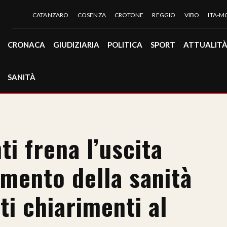
CATANZARO
COSENZA
CROTONE
REGGIO
VIBO
ITA-
CRONACA
GIUDIZIARIA
POLITICA
SPORT
ATTUALIT
SANITÀ
ti frena l’uscita
mento della sanità
ti chiarimenti al