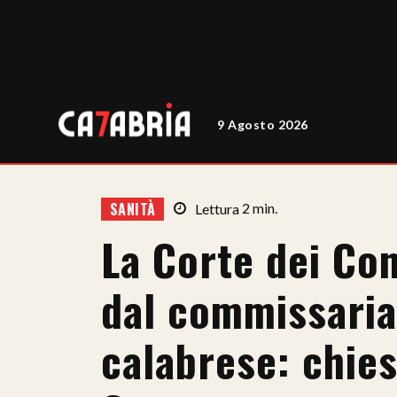
9 Agosto 2026
SANITÀ
Lettura
2
min.
La Corte dei Con
dal commissaria
calabrese: chies