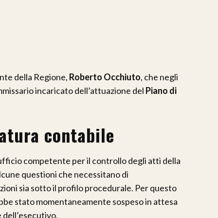
ente della Regione,
Roberto Occhiuto
, che negli
ommissario incaricato dell’attuazione del
Piano di
ratura contabile
’ufficio competente per il controllo degli atti della
lcune questioni che necessitano di
ioni sia sotto il profilo procedurale. Per questo
arebbe stato momentaneamente sospeso in attesa
e dell’esecutivo.