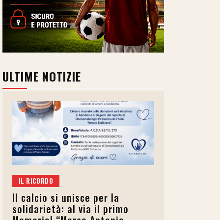
ULTIME NOTIZIE
IL RICORDO
Il calcio si unisce per la
solidarietà: al via il primo