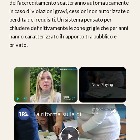
dell’accreditamento scatteranno automaticamente
in caso di violazioni gravi, cessioni non autorizzate o
perdita dei requisiti. Un sistema pensato per
chiudere definitivamente le zone grigie che per anni
hanno caratterizzato il rapporto tra pubblico e
privato.
×
Now Playing
×
Play
Unmute
Fullscreen
La riforma sulla giustizia del governo non passa. Vince il “NO” con il 53,74 %. In Sicilia vittoria