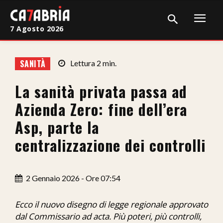
7 Agosto 2026
Home
SANITÀ
Lettura
2
min.
Cronaca
La sanità privata passa ad
Giudiziaria
Azienda Zero: fine dell’era
Politica
Asp, parte la
centralizzazione dei controlli
Sport
Attualità
2 Gennaio 2026 - Ore 07:54
Sanità
Ecco il nuovo disegno di legge regionale approvato
Economia
dal Commissario ad acta. Più poteri, più controlli,