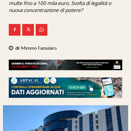
multe fino a 100 mila euro. Svolta di legalità o
Ita-Mondo
nuova concentrazione di potere?
C7 Play
We Calabria
Mix Zone
Mimmo Famularo