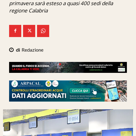
primavera sarà esteso a quasi 400 sedi della
Ita-Mondo
regione Calabria
C7 Play
We Calabria
Mix Zone
Redazione