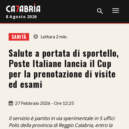
8 Agosto 2026
Home
SANITÀ
Lettura
2
min.
Cronaca
Salute a portata di sportello,
Giudiziaria
Poste Italiane lancia il Cup
Politica
per la prenotazione di visite
ed esami
Sport
Attualità
27 Febbraio 2026 - Ore 12:25
Sanità
Il servizio è partito in via sperimentale in 5 uffici
Economia
Polis della provincia di Reggio Calabria, entro la