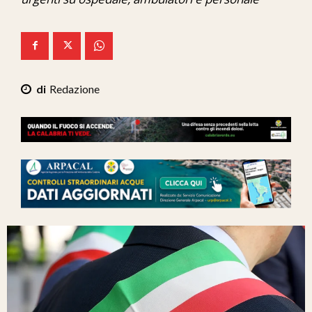
Ita-Mondo
C7 Play
We Calabria
Redazione
Mix Zone