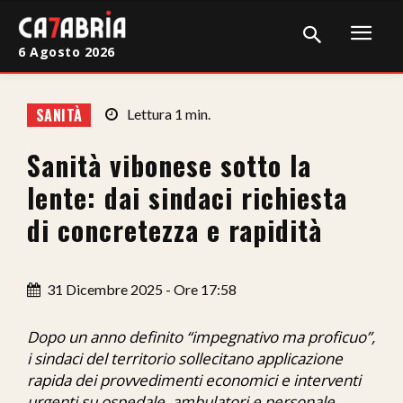
6 Agosto 2026
Home
SANITÀ
Lettura
1
min.
Cronaca
Sanità vibonese sotto la
Giudiziaria
lente: dai sindaci richiesta
Politica
di concretezza e rapidità
Sport
31 Dicembre 2025 - Ore 17:58
Attualità
Sanità
Dopo un anno definito “impegnativo ma proficuo”,
i sindaci del territorio sollecitano applicazione
Economia
rapida dei provvedimenti economici e interventi
urgenti su ospedale, ambulatori e personale