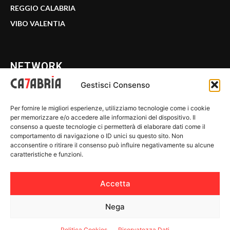
REGGIO CALABRIA
VIBO VALENTIA
NETWORK
Gestisci Consenso
CALABRIA 7
Per fornire le migliori esperienze, utilizziamo tecnologie come i cookie
WE CALABRIA
per memorizzare e/o accedere alle informazioni del dispositivo. Il
consenso a queste tecnologie ci permetterà di elaborare dati come il
C7 PLAY
comportamento di navigazione o ID unici su questo sito. Non
acconsentire o ritirare il consenso può influire negativamente su alcune
MIX ZONE
caratteristiche e funzioni.
INSIDER 24
Accetta
Nega
© 2026 Calabria 7 - Riproduzione riservata.
Politica Cookies
Riservatezza Dati