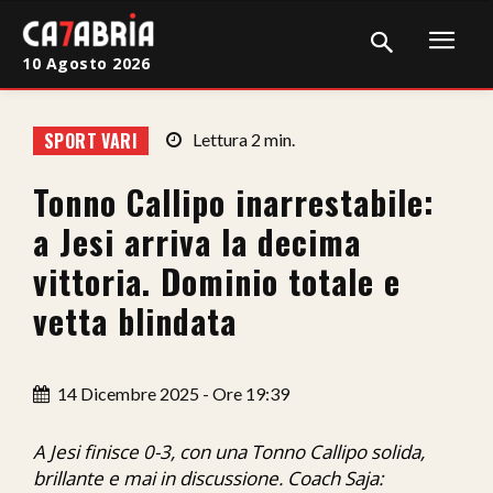
10 Agosto 2026
Home
SPORT VARI
Lettura
2
min.
Cronaca
Tonno Callipo inarrestabile:
Giudiziaria
a Jesi arriva la decima
Politica
vittoria. Dominio totale e
vetta blindata
Sport
Attualità
14 Dicembre 2025 - Ore 19:39
Sanità
A Jesi finisce 0-3, con una Tonno Callipo solida,
Economia
brillante e mai in discussione. Coach Saja: