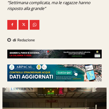
“Settimana complicata, ma le ragazze hanno
Ita-Mondo
risposto alla grande”
C7 Play
We Calabria
Mix Zone
Redazione