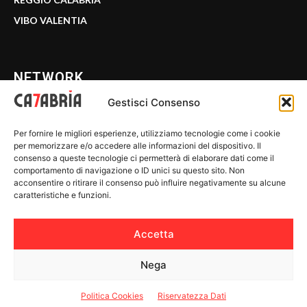
VIBO VALENTIA
NETWORK
Gestisci Consenso
CALABRIA 7
Per fornire le migliori esperienze, utilizziamo tecnologie come i cookie
WE CALABRIA
per memorizzare e/o accedere alle informazioni del dispositivo. Il
consenso a queste tecnologie ci permetterà di elaborare dati come il
C7 PLAY
comportamento di navigazione o ID unici su questo sito. Non
acconsentire o ritirare il consenso può influire negativamente su alcune
MIX ZONE
caratteristiche e funzioni.
INSIDER 24
Accetta
Nega
© 2026 Calabria 7 - Riproduzione riservata.
Politica Cookies
Riservatezza Dati
Riservatezza Dati
-
Politica Cookies
-
Disclaimer