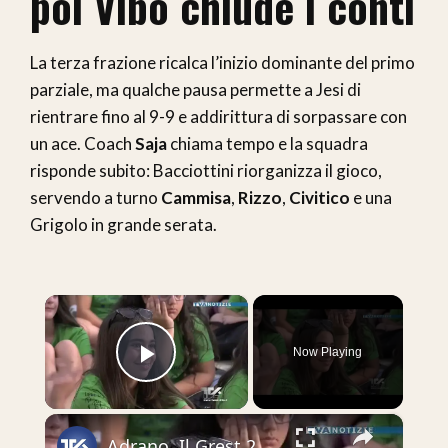
poi Vibo chiude i conti
La terza frazione ricalca l’inizio dominante del primo
parziale, ma qualche pausa permette a Jesi di
rientrare fino al 9-9 e addirittura di sorpassare con
un ace. Coach
Saja
chiama tempo e la squadra
risponde subito: Bacciottini riorganizza il gioco,
servendo a turno
Cammisa
,
Rizzo
,
Civitico
e una
Grigolo in grande serata.
×
Now Playing
Play Video
×
Adrano. Il Grest 2026 più numeroso. All’oratorio del Rosario in 450 partecipano alle gioiose attivit