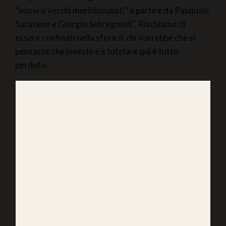
“nuovi o vecchi meridionalisti” a partire da Pasquale
Saraceno e Giorgio Sebregondi”. Rischiamo di
essere confinati nella sfera di chi vorrebbe che si
pensasse che investire e tutelare qui è tutto
perduto.