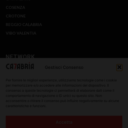
COSENZA
CROTONE
REGGIO CALABRIA
VIBO VALENTIA
NETWORK
Gestisci Consenso
CALABRIA 7
Per fornire le migliori esperienze, utilizziamo tecnologie come i cookie
WE CALABRIA
per memorizzare e/o accedere alle informazioni del dispositivo. Il
consenso a queste tecnologie ci permetterà di elaborare dati come il
C7 PLAY
comportamento di navigazione o ID unici su questo sito. Non
acconsentire o ritirare il consenso può influire negativamente su alcune
MIX ZONE
caratteristiche e funzioni.
INSIDER 24
Accetta