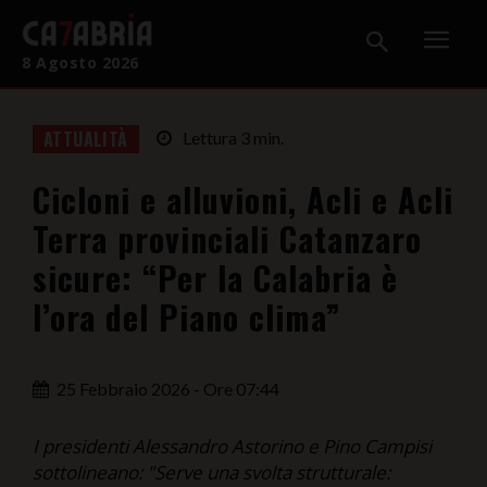
8 Agosto 2026
Home
ATTUALITÀ
Lettura
3
min.
Cronaca
Cicloni e alluvioni, Acli e Acli
Giudiziaria
Terra provinciali Catanzaro
Politica
sicure: “Per la Calabria è
l’ora del Piano clima”
Sport
Attualità
25 Febbraio 2026 - Ore 07:44
Sanità
I presidenti Alessandro Astorino e Pino Campisi
Economia
sottolineano: "Serve una svolta strutturale: