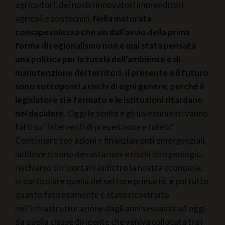
agricoltori, dei nostri innovatori imprenditori
agricoli e zootecnici.
Nella maturata
consapevolezza che sin dall’avvio della prima
forma di regionalismo non è mai stata pensata
una politica per la tutela dell’ambiente e di
manutenzione dei territori. Il presente e il futuro
sono sottoposti a rischi di ogni genere, perché il
legislatore si è fermato e le istituzioni ritardano
nel decidere
. Oggi le scelte e gli investimenti vanno
fatti su “interventi di prevenzione e tutela”.
Continuare con azioni e finanziamenti emergenziali,
laddove ci sono devastazioni e rischi idrogeologici,
rischiamo di riportare indietro la nostra economia,
in particolare quella del settore primario, e poi tutto
quanto faticosamente è stato ricostruito
nell’infrastrutturazione dagli anni sessanta ad oggi
da quella classe dirigente che veniva collocata tra i