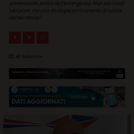
prevenzione prima dell’emergenza. Non più fondi
Ita-Mondo
tampone ma una strategia permanente di tutela
del territorio"
C7 Play
We Calabria
Mix Zone
Redazione