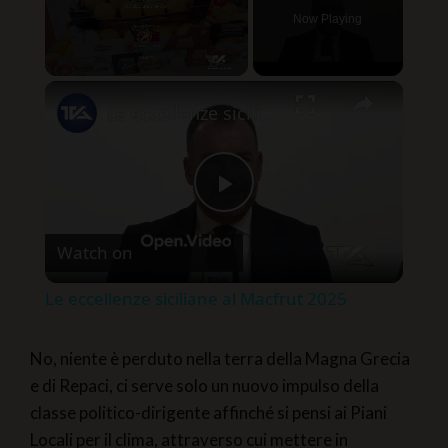
Now Playing
×
Unmute
Le eccellenze siciliane al Macfrut 2025
Play
Watch on
Video
Le eccellenze siciliane al Macfrut 2025
No, niente è perduto nella terra della Magna Grecia
e di Repaci, ci serve solo un nuovo impulso della
classe politico-dirigente affinché si pensi ai Piani
Locali per il clima, attraverso cui mettere in