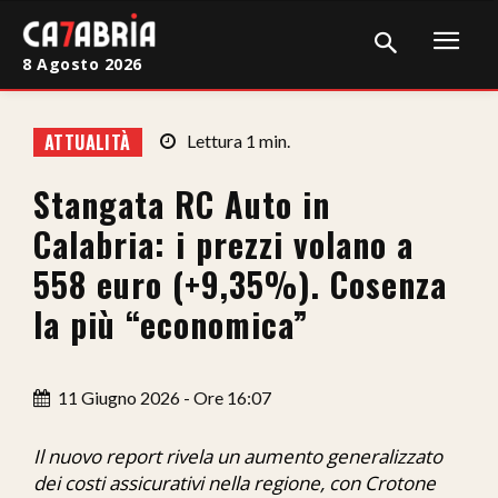
8 Agosto 2026
Home
ATTUALITÀ
Lettura
1
min.
Cronaca
Stangata RC Auto in
Giudiziaria
Calabria: i prezzi volano a
Politica
558 euro (+9,35%). Cosenza
la più “economica”
Sport
Attualità
11 Giugno 2026 - Ore 16:07
Sanità
Il nuovo report rivela un aumento generalizzato
Economia
dei costi assicurativi nella regione, con Crotone