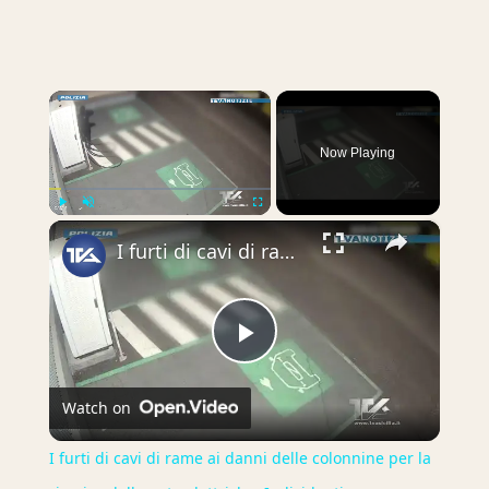
×
Now Playing
×
Play
Unmute
Fullscreen
I furti di cavi di rame ai danni delle colonnine per la ricarica delle auto elettriche. Individuati
Play
Watch on
Video
I furti di cavi di rame ai danni delle colonnine per la