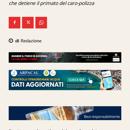
che detiene il primato del caro-polizza
Ita-Mondo
C7 Play
We Calabria
Redazione
Mix Zone