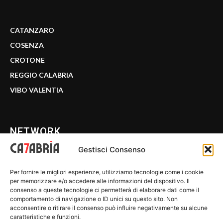
CATANZARO
COSENZA
CROTONE
REGGIO CALABRIA
VIBO VALENTIA
NETWORK
Gestisci Consenso
CALABRIA 7
Per fornire le migliori esperienze, utilizziamo tecnologie come i cookie
WE CALABRIA
per memorizzare e/o accedere alle informazioni del dispositivo. Il
consenso a queste tecnologie ci permetterà di elaborare dati come il
C7 PLAY
comportamento di navigazione o ID unici su questo sito. Non
acconsentire o ritirare il consenso può influire negativamente su alcune
MIX ZONE
caratteristiche e funzioni.