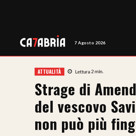
7 Agosto 2026
ATTUALITÀ
Lettura
2
min.
Strage di Amend
del vescovo Savi
non può più fin