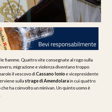
le fiamme. Quattro vite consegnate al rogo sulla
 povero, migrazione e violenza diventano troppo
arole il vescovo di
Cassano Ionio
e vicepresidente
terviene sulla
strage di Amendolara
in cui quattro
io che ha coinvolto un minivan. Un quinto uomo è
.