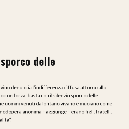
 sporco delle
avino denuncia l’indifferenza diffusa attorno allo
o con forza: basta con il silenzio sporco delle
e uomini venuti da lontano vivano e muoiano come
nodopera anonima – aggiunge – erano figli, fratelli,
lità”.