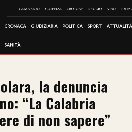
CATANZARO
COSENZA
CROTONE
REGGIO
VIBO
ITA-
CRONACA
GIUDIZIARIA
POLITICA
SPORT
ATTUALIT
SANITÀ
olara, la denuncia
no: “La Calabria
gere di non sapere”