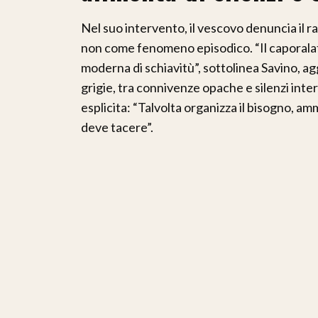
Nel suo intervento, il vescovo denuncia il 
non come fenomeno episodico. “Il caporala
moderna di schiavitù”, sottolinea Savino, a
grigie, tra connivenze opache e silenzi inte
esplicita: “Talvolta organizza il bisogno, amm
deve tacere”.