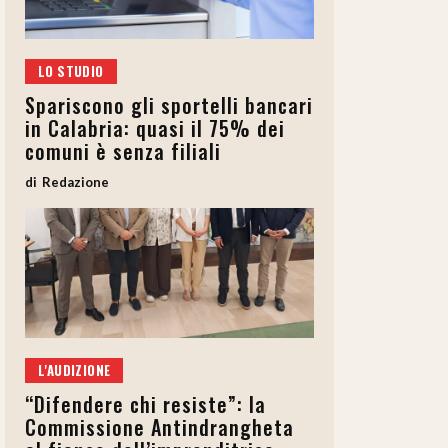
LO STUDIO
Spariscono gli sportelli bancari
in Calabria: quasi il 75% dei
comuni è senza filiali
Redazione
L'AUDIZIONE
“Difendere chi resiste”: la
Commissione Antindrangheta