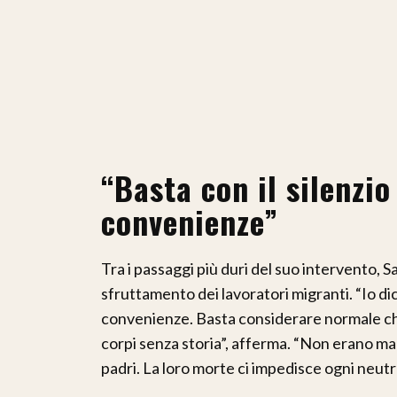
“Basta con il silenzio
convenienze”
Tra i passaggi più duri del suo intervento, S
sfruttamento dei lavoratori migranti. “Io dic
convenienze. Basta considerare normale ch
corpi senza storia”, afferma. “Non erano ma
padri. La loro morte ci impedisce ogni neutra