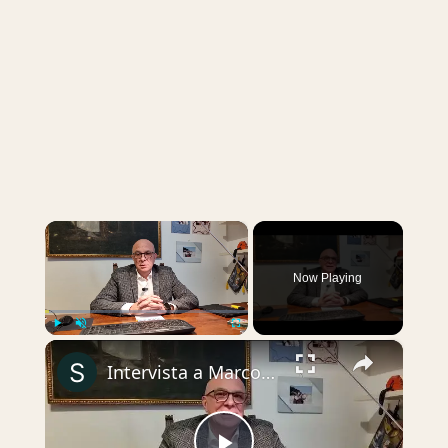
×
Now Playing
×
Play
Unmute
Fullscreen
Intervista a Marco Cerasoli, capogruppo di opposizione in Consiglio comunale a Valbrembo