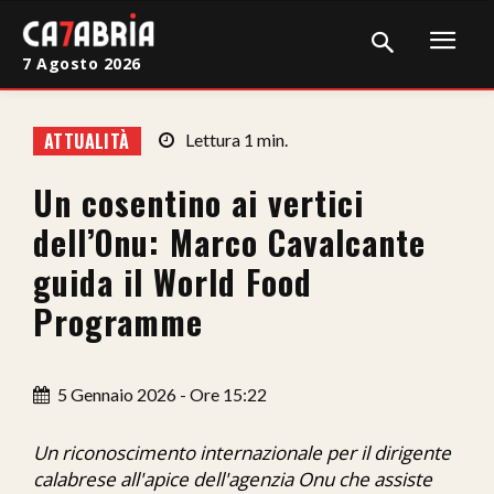
7 Agosto 2026
Home
ATTUALITÀ
Lettura
1
min.
Cronaca
Un cosentino ai vertici
Giudiziaria
dell’Onu: Marco Cavalcante
Politica
guida il World Food
Programme
Sport
Attualità
5 Gennaio 2026 - Ore 15:22
Sanità
Un riconoscimento internazionale per il dirigente
Economia
calabrese all'apice dell'agenzia Onu che assiste