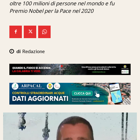
oltre 100 milioni di persone nel mondo e fu
Ita-Mondo
Premio Nobel per la Pace nel 2020
C7 Play
We Calabria
Mix Zone
Redazione