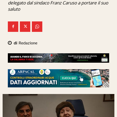
delegato dal sindaco Franz Caruso a portare il suo
Ita-Mondo
saluto
C7 Play
We Calabria
Mix Zone
Redazione