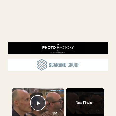
×
Now Playing
Play Video