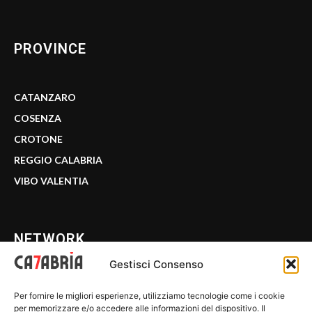
PROVINCE
CATANZARO
COSENZA
CROTONE
REGGIO CALABRIA
VIBO VALENTIA
NETWORK
Gestisci Consenso
CALABRIA 7
Per fornire le migliori esperienze, utilizziamo tecnologie come i cookie
WE CALABRIA
per memorizzare e/o accedere alle informazioni del dispositivo. Il