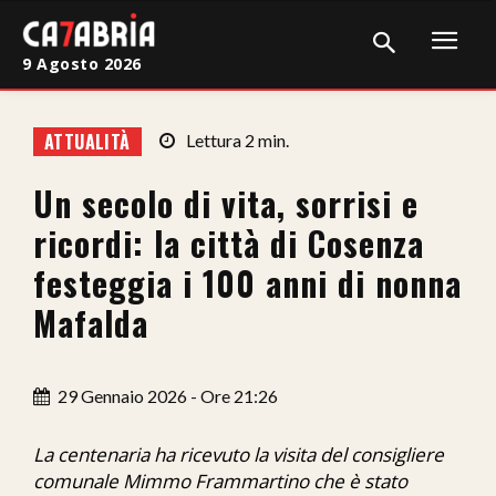
9 Agosto 2026
Home
ATTUALITÀ
Lettura
2
min.
Cronaca
Un secolo di vita, sorrisi e
Giudiziaria
ricordi: la città di Cosenza
Politica
festeggia i 100 anni di nonna
Mafalda
Sport
Attualità
29 Gennaio 2026 - Ore 21:26
Sanità
La centenaria ha ricevuto la visita del consigliere
Economia
comunale Mimmo Frammartino che è stato