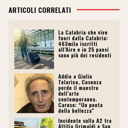
ARTICOLI CORRELATI
La Calabria che vive
fuori dalla Calabria:
463mila iscritti
all’Aire e in 25 paesi
sono più dei residenti
Addio a Giulio
Telarico, Cosenza
perde il maestro
dell’arte
contemporanea.
Caruso: “Un poeta
della bellezza”
Incidente sulla A2 tra
Altilia Grimaldi e San