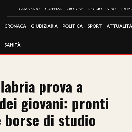
CATANZARO
COSENZA
CROTONE
REGGIO
VIBO
ITA-
CRONACA
GIUDIZIARIA
POLITICA
SPORT
ATTUALIT
SANITÀ
alabria prova a
dei giovani: pronti
e borse di studio