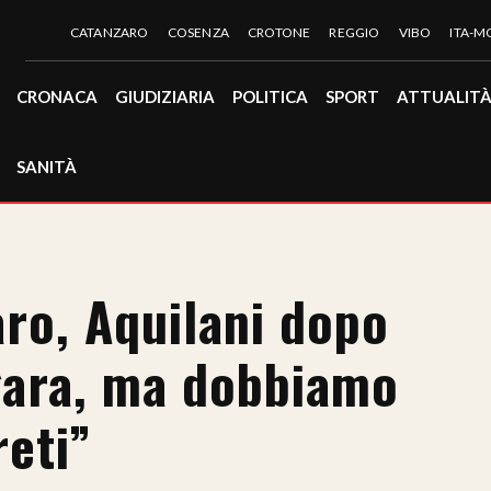
CATANZARO
COSENZA
CROTONE
REGGIO
VIBO
ITA-
CRONACA
GIUDIZIARIA
POLITICA
SPORT
ATTUALIT
SANITÀ
aro, Aquilani dopo
 gara, ma dobbiamo
reti”