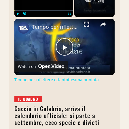
Now Playing
×
Play
Unmute
Fullscreen
Tempo per riflettere ottantottesima puntata
Play
Watch on
Video
Tempo per riflettere ottantottesima puntata
IL QUADRO
Caccia in Calabria, arriva il
calendario ufficiale: si parte a
settembre, ecco specie e divieti