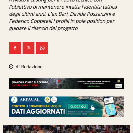
Ita-Mondo
l'obiettivo di mantenere intatta l'identità tattica
degli ultimi anni. L'ex Bari, Davide Possanzini e
C7 Play
Federico Coppitelli i profili in pole position per
guidare il rilancio del progetto
We Calabria
Mix Zone
Redazione