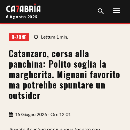
6 Agosto 2026
Home
B-ZONE
Lettura
1
min.
Cronaca
Catanzaro, corsa alla
Giudiziaria
panchina: Polito soglia la
Politica
margherita. Mignani favorito
ma potrebbe spuntare un
Sport
outsider
Attualità
Sanità
15 Giugno 2026 - Ore 12:01
Economia
Avviato il casting per il nuovo tecnico con